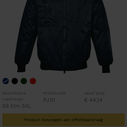
Beschikbare
Artikelcode
Vanaf prijs
maatrange
PJ10
€ 44,14
XS t/m 5XL
Product toevoegen aan offerteaanvraag