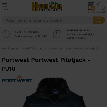
0
menu
offerte
contact
SCHERPE PRIJZEN
SNELLE LEVERING
Inclusief aantrekkelijke
Snelle levering voor NL & BE
staffelkortingen
Hurricane.nl
>
Bedrijfskleding
>
Jassen
>
Portwest Portwest Pilotjack
Portwest Portwest Pilotjack -
PJ10