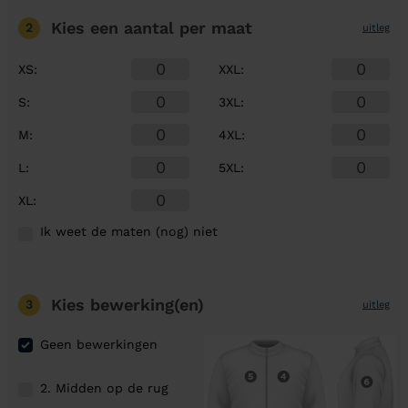
Kies een aantal
per maat
2
uitleg
XS
:
XXL
:
S
:
3XL
:
M
:
4XL
:
L
:
5XL
:
XL
:
Ik weet de maten (nog) niet
Kies bewerking(en)
3
uitleg
Geen bewerkingen
2. Midden op de rug