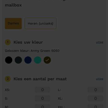
mailbox
Dames
Heren (uniseks)
Kies uw kleur
1
uitleg
Gekozen kleur: Army Green 5050
Kies een aantal
per maat
2
uitleg
XS
:
L
:
S
:
XL
:
M
:
XXL
: