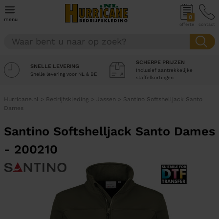
0
menu
offerte
contact
SCHERPE PRIJZEN
SNELLE LEVERING
Inclusief aantrekkelijke
Snelle levering voor NL & BE
staffelkortingen
Hurricane.nl
>
Bedrijfskleding
>
Jassen
>
Santino Softshelljack Santo
Dames
Santino Softshelljack Santo Dames
- 200210