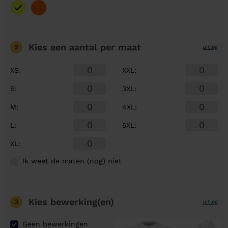
Kies een aantal
per maat
2
uitleg
XS
:
XXL
:
S
:
3XL
:
M
:
4XL
:
L
:
5XL
:
XL
:
Ik weet de maten (nog) niet
Kies bewerking(en)
3
uitleg
Geen bewerkingen