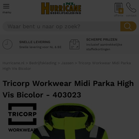
0
menu
offerte
contact
SCHERPE PRIJZEN
SNELLE LEVERING
Inclusief aantrekkelijke
Snelle levering voor NL & BE
staffelkortingen
Hurricane.nl
>
Bedrijfskleding
>
Jassen
>
Tricorp Workwear Midi Parka
High Vis Bicolor
Tricorp Workwear Midi Parka High
Vis Bicolor - 403023