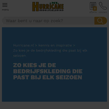
0
menu
offerte
contact
Hurricane.nl
>
kennis en inspiratie
>
Zo kies je de bedrijfskleding die past bij elk
seizoen
ZO KIES JE DE
BEDRIJFSKLEDING DIE
PAST BIJ ELK SEIZOEN