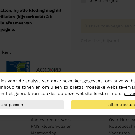
13. Achterzijde
tten, bij alle kleding mag dit
kelen (bijvoorbeeld: 2 t-
male afnames van
0 stuks toevoegen aan o
pagina.
Geheel vrijblijvend
rken:
ies voor de analyse van onze bezoekersgegevens, om onze websi
inhoud te tonen en om u een zo prettig mogelijke website-ervar
er het gebruik van cookies op deze website leest u in ons
priva
aanpassen
alles toesta
Klantenservice
Over ons
Aanleveren artwork
Over Hurric
PMS kleurenwaaier
Routebeschr
Maatvoering
Vacatures