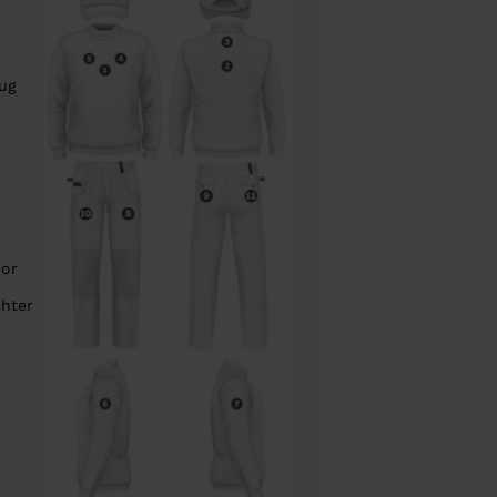
rug
oor
chter