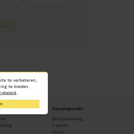
fferte
te te verbeteren,
ing te bieden.
cybeleid
.
an
Topcategorieën
ane
Bedrijfskleding
ijving
T-shirts
Polo's