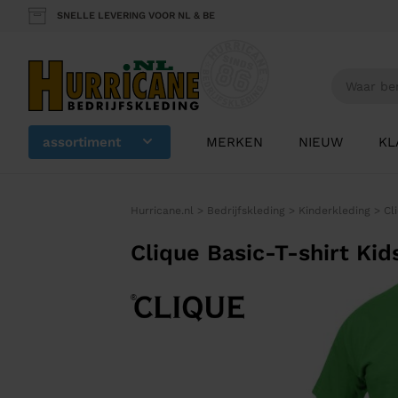
SNELLE LEVERING VOOR NL & BE
assortiment
MERKEN
NIEUW
KL
Hurricane.nl
>
Bedrijfskleding
>
Kinderkleding
>
Cl
Clique Basic-T-shirt Kid