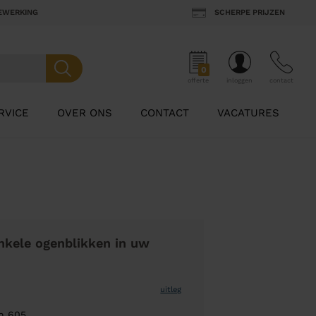
BEWERKING
SCHERPE PRIJZEN
0
offerte
inloggen
contact
RVICE
OVER ONS
CONTACT
VACATURES
nkele ogenblikken in uw
uitleg
n 605