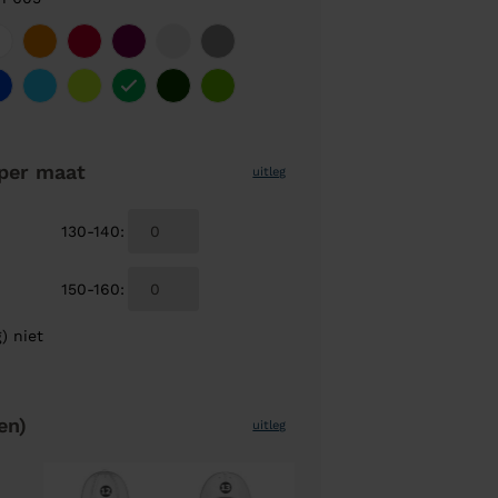
per maat
uitleg
130-140
:
150-160
:
) niet
en)
uitleg