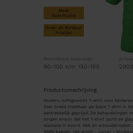
Maat
Specificatie
Druk- en Borduur
Prijslijst
Beschikbare maatrange
Artike
90-100 t/m 150-160
290
Productomschrijving
Modern, lichtgewicht T-shirt voor kinder
Zeer breed inzetbaar als basis T-shirt in t
aantrekkelijk geprijsd. De behandelingen 
zorgen ervoor dat het T-shirt zacht en glad
elastane in boord. Nek en schoudernaden z
100% katoen, 145 gr/m2 - Junior - Kindere