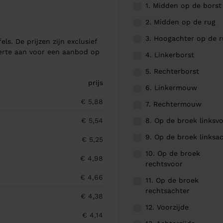
1. Midden op de borst
2. Midden op de rug
3. Hoogachter op de 
els. De prijzen zijn exclusief
ferte aan voor een aanbod op
4. Linkerborst
5. Rechterborst
prijs
6. Linkermouw
€ 5,88
7. Rechtermouw
8. Op de broek linksv
€ 5,54
9. Op de broek linksa
€ 5,25
10. Op de broek
€ 4,98
rechtsvoor
€ 4,66
11. Op de broek
rechtsachter
€ 4,38
12. Voorzijde
€ 4,14