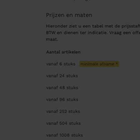
Prijzen en maten
Hieronder ziet u een tabel met de prijsstaff
BTW en dienen ter indicatie. Vraag een of
maat.
Aantal artikelen
vanaf 6
stuks
minimale afname
*
vanaf 24
stuks
vanaf 48
stuks
vanaf 96
stuks
vanaf 252
stuks
vanaf 504
stuks
vanaf 1008
stuks