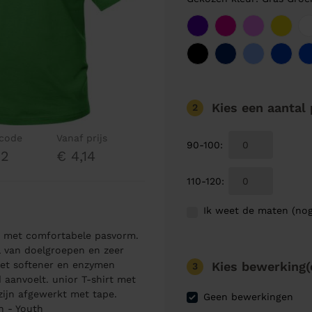
Kies een aantal
2
lcode
Vanaf prijs
90-100
:
32
€ 4,14
110-120
:
Ik weet de maten (nog
en met comfortabele pasvorm.
al van doelgroepen en zeer
Kies bewerking(
met softener en enzymen
3
 aanvoelt. unior T-shirt met
ijn afgewerkt met tape.
Geen bewerkingen
n - Youth