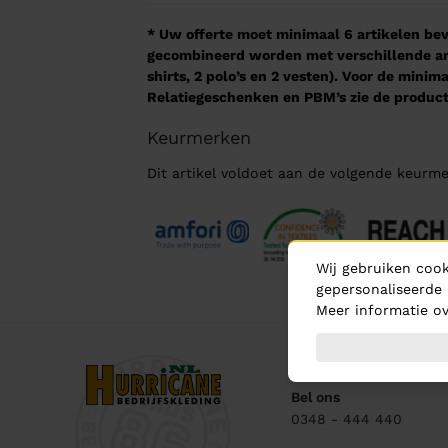
* Uw offerte moet minimaal 6 artikelen beva
gecombineerd worden met verschillende arti
shirts, 2 polo’s en 2 vesten). Voor de mini
Relatiegeschenken en PBM’s zie de product
Keurmerken
Dit artikel voldoet aan de volgende keurme
Wij gebruiken cook
gepersonaliseerde 
Meer informatie ov
Contact
Bel ons
0348 - 444 440