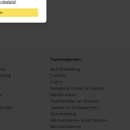
cybeleid
.
an
Topcategorieën
ane
Bedrijfskleding
ijving
T-shirts
Polo's
Sweaters, truien en vesten
s
Werkbroeken
Overhemden en blouses
piratie
Jassen en bodywarmers
Sportkleding
Werkschoenen en/of laarzen
Beroepskleding