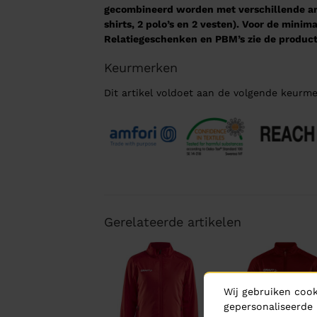
gecombineerd worden met verschillende arti
shirts, 2 polo’s en 2 vesten). Voor de mini
Relatiegeschenken en PBM’s zie de product
Keurmerken
Dit artikel voldoet aan de volgende keurme
Gerelateerde artikelen
Wij gebruiken cook
gepersonaliseerde 