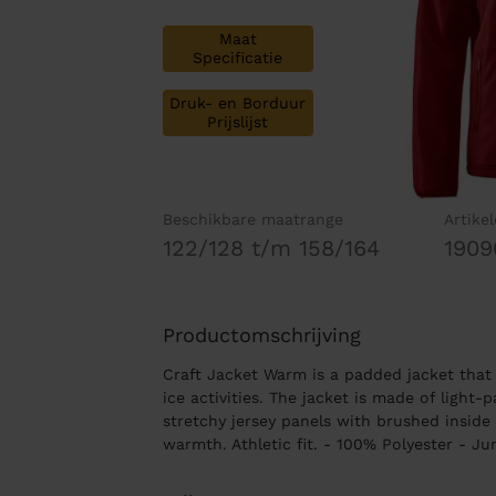
Maat
Specificatie
Druk- en Borduur
Prijslijst
Beschikbare maatrange
Artike
122/128 t/m 158/164
1909
Productomschrijving
Craft Jacket Warm is a padded jacket that
ice activities. The jacket is made of light
stretchy jersey panels with brushed inside f
warmth. Athletic fit. - 100% Polyester - Ju