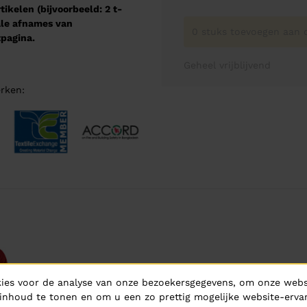
kelen (bijvoorbeeld: 2 t-
male afnames van
0 stuks toevoegen aan o
pagina.
Geheel vrijblijvend
rken:
ies voor de analyse van onze bezoekersgegevens, om onze websi
inhoud te tonen en om u een zo prettig mogelijke website-ervar