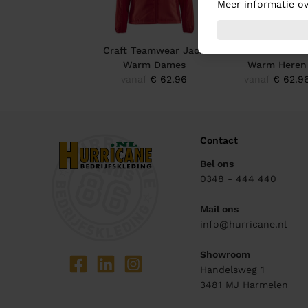
Meer informatie ov
Craft Teamwear Jack
Craft Teamwear 
Warm Dames
Warm Heren
vanaf
€ 62.96
vanaf
€ 62.9
Contact
Bel ons
0348 - 444 440
Mail ons
info@hurricane.nl
Showroom
Handelsweg 1
3481 MJ
Harmelen