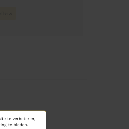
fferte
te te verbeteren,
ing te bieden.