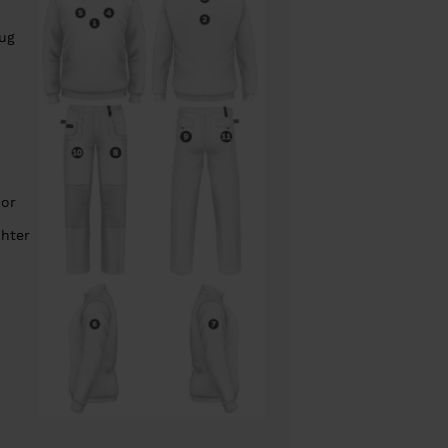
rug
oor
chter