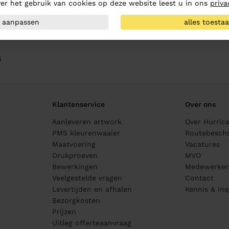
er het gebruik van cookies op deze website leest u in ons
priva
aanpassen
alles toesta
Jack
6
Klantenservice
Over ons
Aanleveren artwork
Over Hurric
PMS kleurenwaaier
Routebeschr
Maatvoering
Vacatures
Drukproeven
MVO
Bewerkingen
Medewerker
Veelgestelde vragen
Contact
Levertijden en afhalen
Kennis & ins
Bezorgkosten
Prijzen
Uitleg offerteaanvraag