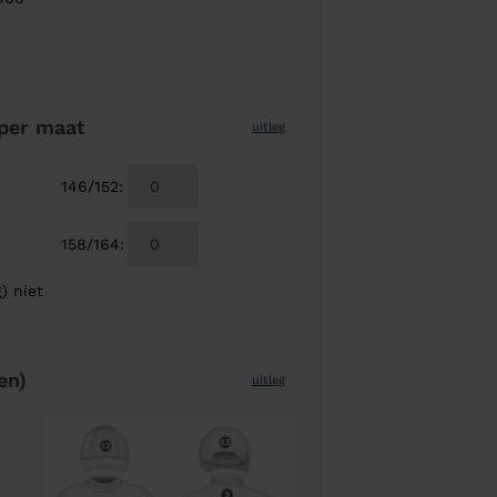
per maat
uitleg
146/152
:
158/164
:
) niet
en)
uitleg