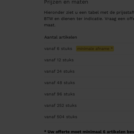
Prijzen en maten
Hieronder ziet u een tabel met de prijsstaff
BTW en dienen ter indicatie. Vraag een of
maat.
Aantal artikelen
vanaf 6
stuks
minimale afname
*
vanaf 12
stuks
vanaf 24
stuks
vanaf 48
stuks
vanaf 96
stuks
vanaf 252
stuks
vanaf 504
stuks
* Uw offerte moet minimaal 6 artikelen beva