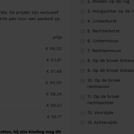
2. Midden op de rug
3. Hoogachter op de 
els. De prijzen zijn exclusief
ferte aan voor een aanbod op
4. Linkerborst
5. Rechterborst
prijs
6. Linkermouw
€ 66,00
7. Rechtermouw
€ 63,87
8. Op de broek linksv
9. Op de broek linksa
€ 61,88
10. Op de broek
€ 60,00
rechtsvoor
€ 58,24
11. Op de broek
rechtsachter
€ 56,57
12. Voorzijde
€ 55,77
13. Achterzijde
tten, bij alle kleding mag dit