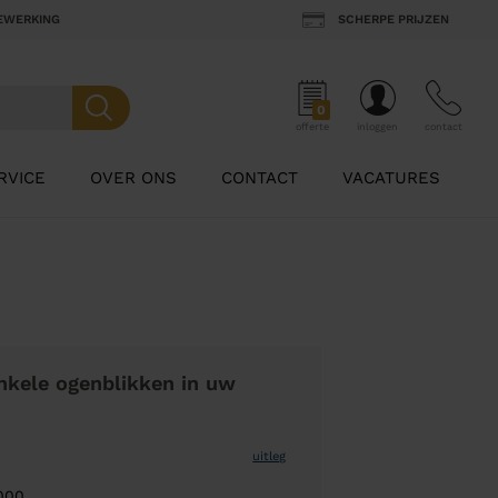
BEWERKING
SCHERPE PRIJZEN
0
offerte
inloggen
contact
RVICE
OVER ONS
CONTACT
VACATURES
nkele ogenblikken in uw
uitleg
000