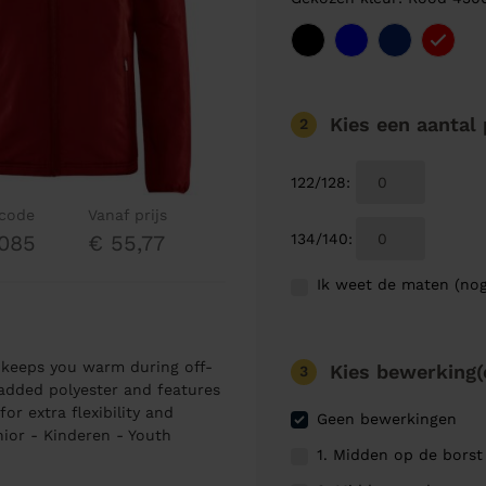
Kies een aantal
2
122/128
:
lcode
Vanaf prijs
134/140
:
085
€ 55,77
Ik weet de maten (nog
 keeps you warm during off-
Kies bewerking(
3
-padded polyester and features
or extra flexibility and
Geen bewerkingen
nior - Kinderen - Youth
1. Midden op de borst