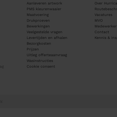
Aanleveren artwork
Over Hurric
PMS kleurenwaaier
Routebeschr
Maatvoering
Vacatures
Drukproeven
MVO
Bewerkingen
Medewerker
Veelgestelde vragen
Contact
Levertijden en afhalen
Kennis & ins
Bezorgkosten
Prijzen
Uitleg offerteaanvraag
Wasinstructies
ag
Cookie consent
V.