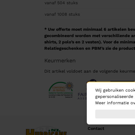
vanaf 504
stuks
vanaf 1008
stuks
* Uw offerte moet minimaal 6 artikelen beva
gecombineerd worden met verschillende arti
shirts, 2 polo’s en 2 vesten). Voor de mini
Relatiegeschenken en PBM’s zie de product
Keurmerken
Dit artikel voldoet aan de volgende keurme
Wij gebruiken cook
gepersonaliseerde 
Meer informatie ov
Contact