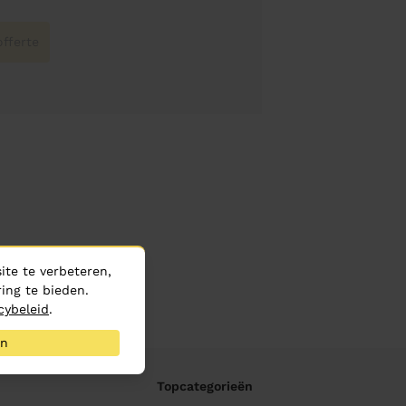
fferte
te te verbeteren,
ing te bieden.
cybeleid
.
an
Topcategorieën