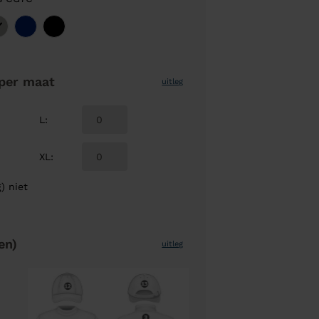
per maat
uitleg
L
:
XL
:
) niet
en)
uitleg