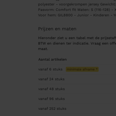
polyester - voorgekrompen jersey Gewicht:
Pasvorm: Comfort fit Maten: S (116-128) - X
Voor hem: GIL8800 - Junior - Kinderen - 
Prijzen en maten
Hieronder ziet u een tabel met de prijsstaff
BTW en dienen ter indicatie. Vraag een of
maat.
Aantal artikelen
vanaf 6
stuks
minimale afname
*
vanaf 24
stuks
vanaf 48
stuks
vanaf 96
stuks
vanaf 252
stuks