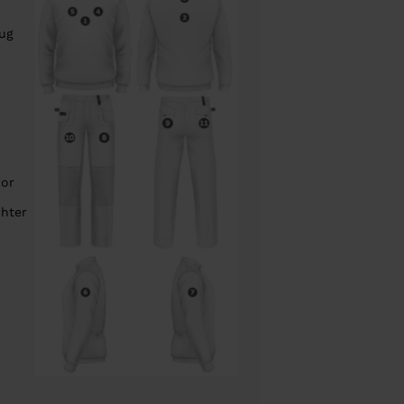
rug
oor
chter