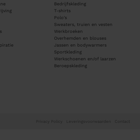
ane
Bedrijfskleding
ijving
T-shirts
Polo's
Sweaters, truien en vesten
s
Werkbroeken
Overhemden en blouses
piratie
Jassen en bodywarmers
Sportkleding
Werkschoenen en/of laarzen
Beroepskleding
Privacy Policy
Leveringsvoorwaarden
Contact