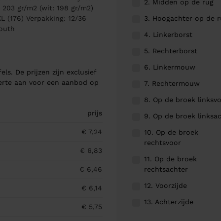
2. Midden op de rug
 203 gr/m2 (wit: 198 gr/m2)
3. Hoogachter op de 
L (176) Verpakking: 12/36
Youth
4. Linkerborst
5. Rechterborst
6. Linkermouw
els. De prijzen zijn exclusief
ferte aan voor een aanbod op
7. Rechtermouw
8. Op de broek linksv
prijs
9. Op de broek linksa
€ 7,24
10. Op de broek
rechtsvoor
€ 6,83
11. Op de broek
rechtsachter
€ 6,46
12. Voorzijde
€ 6,14
13. Achterzijde
€ 5,75