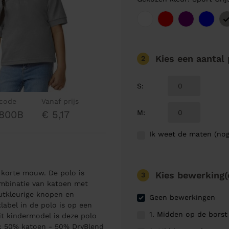
Kies een aantal
2
S
:
lcode
Vanaf prijs
M
:
800B
€ 5,17
Ik weet de maten (nog
 korte mouw. De polo is
Kies bewerking(
3
ombinatie van katoen met
outkleurige knopen en
Geen bewerkingen
label in de polo is op een
1. Midden op de borst
it kindermodel is deze polo
g: 50% katoen - 50% DryBlend