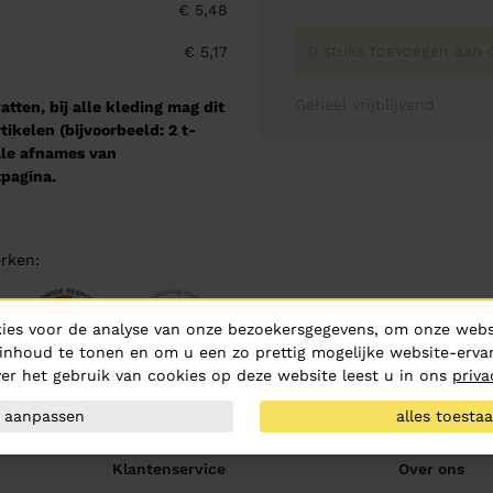
€ 5,48
0 stuks toevoegen aan o
€ 5,17
Geheel vrijblijvend
tten, bij alle kleding mag dit
kelen (bijvoorbeeld: 2 t-
male afnames van
pagina.
rken:
ies voor de analyse van onze bezoekersgegevens, om onze websi
inhoud te tonen en om u een zo prettig mogelijke website-ervar
er het gebruik van cookies op deze website leest u in ons
priva
aanpassen
alles toesta
Klantenservice
Over ons