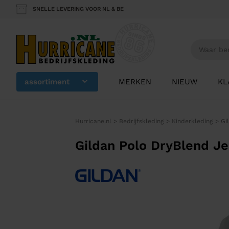
SNELLE LEVERING VOOR NL & BE
assortiment
MERKEN
NIEUW
KL
Hurricane.nl
>
Bedrijfskleding
>
Kinderkleding
>
Gi
Gildan Polo DryBlend J