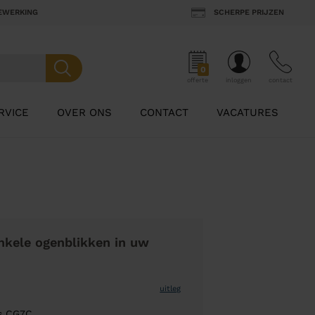
BEWERKING
SCHERPE PRIJZEN
0
offerte
inloggen
contact
RVICE
OVER ONS
CONTACT
VACATURES
nkele ogenblikken in uw
uitleg
js CG7C