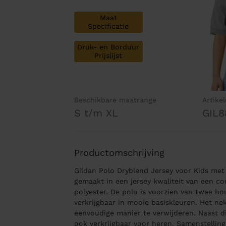
Maat
Specificatie
Druk- en Borduur
Prijslijst
Beschikbare maatrange
Artike
S t/m XL
GIL8
Productomschrijving
Gildan Polo Dryblend Jersey voor Kids met
gemaakt in een jersey kwaliteit van een c
polyester. De polo is voorzien van twee h
verkrijgbaar in mooie basiskleuren. Het nek
eenvoudige manier te verwijderen. Naast d
ook verkrijgbaar voor heren. Samenstellin