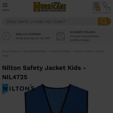
0
menu
offerte
contact
SCHERPE PRIJZEN
SNELLE LEVERING
Inclusief aantrekkelijke
Snelle levering voor NL & BE
staffelkortingen
Hurricane.nl
>
Bedrijfskleding
>
Kinderkleding
>
Nilton Safety Jacket
Kids
Nilton Safety Jacket Kids -
NIL4725