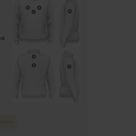
rug
fferte