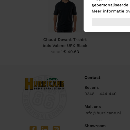
gepersonaliseerde 
Meer informatie ov
Chaud Devant T-shirt
buis Valene UFX Black
vanaf
€ 49.63
Contact
Bel ons
0348 - 444 440
Mail ons
info@hurricane.nl
Showroom