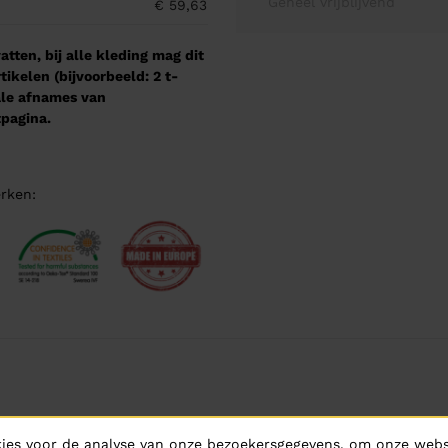
Geheel vrijblijvend
€ 59,63
tten, bij alle kleding mag dit
kelen (bijvoorbeeld: 2 t-
male afnames van
pagina.
rken:
ies voor de analyse van onze bezoekersgegevens, om onze websi