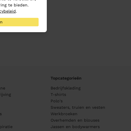
ing te bieden.
cybeleid
.
an
Topcategorieën
ane
Bedrijfskleding
ijving
T-shirts
Polo's
Sweaters, truien en vesten
s
Werkbroeken
Overhemden en blouses
piratie
Jassen en bodywarmers