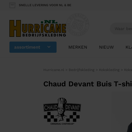
SNELLE LEVERING VOOR NL & BE
assortiment
MERKEN
NIEUW
KL
Hurricane.nl
>
Bedrijfskleding
>
Kokskleding
>
Koks
Chaud Devant Buis T-shi