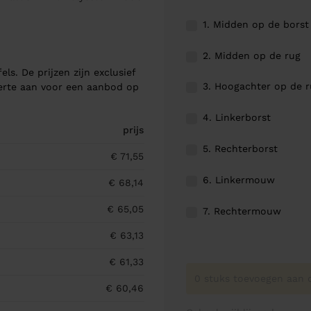
1. Midden op de borst
2. Midden op de rug
els. De prijzen zijn exclusief
3. Hoogachter op de 
ferte aan voor een aanbod op
4. Linkerborst
prijs
5. Rechterborst
€ 71,55
6. Linkermouw
€ 68,14
€ 65,05
7. Rechtermouw
€ 63,13
€ 61,33
0 stuks toevoegen aan o
€ 60,46