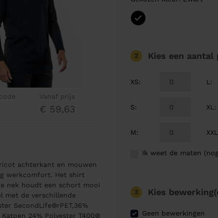
Kies een aantal
2
XS
:
L
:
lcode
Vanaf prijs
S
:
XL
:
€ 59,63
M
:
XX
Ik weet de maten (nog
 tricot achterkant en mouwen
og werkcomfort. Het shirt
 de nek houdt een schort mooi
Kies bewerking(
3
el met de verschillende
ster SecondLife®rPET,36%
Geen bewerkingen
% Katoen 24% Polyester T400®