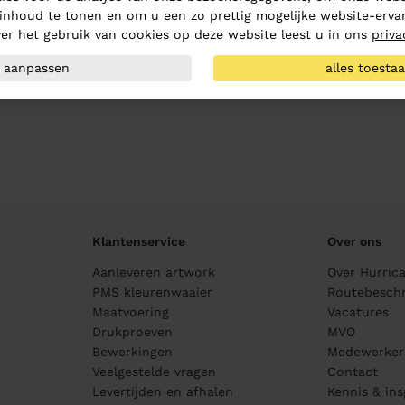
inhoud te tonen en om u een zo prettig mogelijke website-ervar
er het gebruik van cookies op deze website leest u in ons
priva
aanpassen
alles toesta
Klantenservice
Over ons
Aanleveren artwork
Over Hurric
PMS kleurenwaaier
Routebeschr
Maatvoering
Vacatures
Drukproeven
MVO
Bewerkingen
Medewerker
Veelgestelde vragen
Contact
Levertijden en afhalen
Kennis & ins