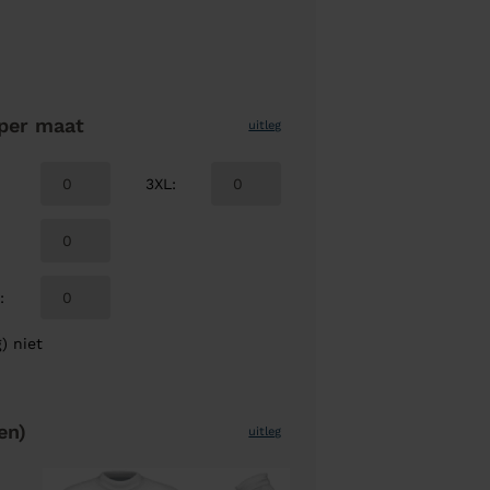
per maat
uitleg
3XL
:
L
:
) niet
en)
uitleg