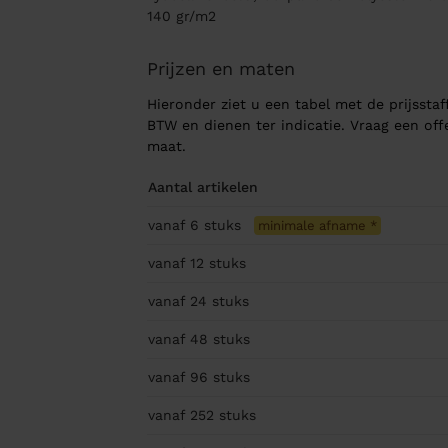
140 gr/m2
Prijzen en maten
Hieronder ziet u een tabel met de prijsstaff
BTW en dienen ter indicatie. Vraag een of
maat.
Aantal artikelen
vanaf 6
stuks
minimale afname
*
vanaf 12
stuks
vanaf 24
stuks
vanaf 48
stuks
vanaf 96
stuks
vanaf 252
stuks