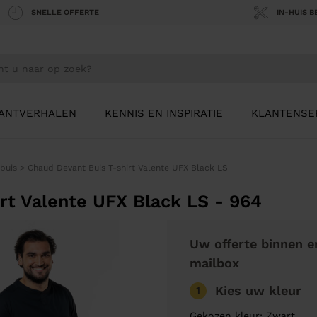
SNELLE OFFERTE
IN-HUIS 
ANTVERHALEN
KENNIS EN INSPIRATIE
KLANTENSE
buis
>
Chaud Devant Buis T-shirt Valente UFX Black LS
rt Valente UFX Black LS - 964
Uw offerte binnen e
mailbox
Kies uw kleur
1
Gekozen kleur: Zwart