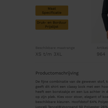
Maat
Specificatie
Druk- en Borduur
Prijslijst
Beschikbare maatrange
Artike
XS t/m 3XL
964
Productomschrijving
De fijne combinatie van de geweven stof,
geeft dit shirt een classy look met een ho
heeft een borstzakje en een lus achter in
op zijn plek. Kies voor stoer, elegant of ko
beschikbare kleuren. Hoofdstof 64% Polye
Lyocell Tencel®,Voorpand 50 Polyester 26