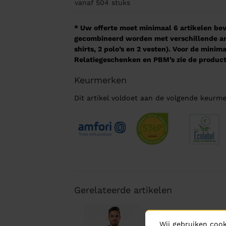
vanaf 504
stuks
* Uw offerte moet minimaal 6 artikelen beva
gecombineerd worden met verschillende arti
shirts, 2 polo’s en 2 vesten). Voor de mini
Relatiegeschenken en PBM’s zie de product
Keurmerken
Dit artikel voldoet aan de volgende keurme
Gerelateerde artikelen
Wij gebruiken cook