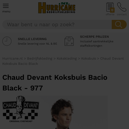
0
menu
offerte
contact
SCHERPE PRIJZEN
SNELLE LEVERING
Inclusief aantrekkelijke
Snelle levering voor NL & BE
staffelkortingen
Hurricane.nl
>
Bedrijfskleding
>
Kokskleding
>
Koksbuis
>
Chaud Devant
Koksbuis Bacio Black
Chaud Devant Koksbuis Bacio
Black - 977