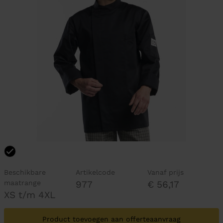
Beschikbare
Artikelcode
Vanaf prijs
maatrange
977
€ 56,17
XS t/m 4XL
Product toevoegen aan offerteaanvraag