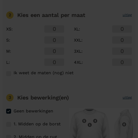
Kies een aantal
per maat
2
uitleg
XS
:
XL
:
S
:
XXL
:
M
:
3XL
:
L
:
4XL
:
Ik weet de maten (nog) niet
Kies bewerking(en)
3
uitleg
Geen bewerkingen
1. Midden op de borst
2. Midden op de rug