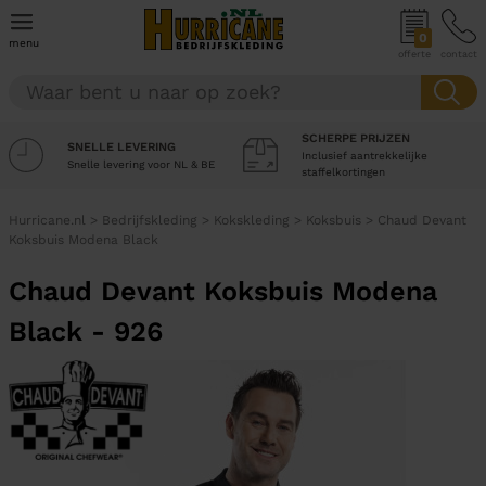
0
menu
offerte
contact
SCHERPE PRIJZEN
SNELLE LEVERING
Inclusief aantrekkelijke
Snelle levering voor NL & BE
staffelkortingen
Hurricane.nl
>
Bedrijfskleding
>
Kokskleding
>
Koksbuis
>
Chaud Devant
Koksbuis Modena Black
Chaud Devant Koksbuis Modena
Black - 926