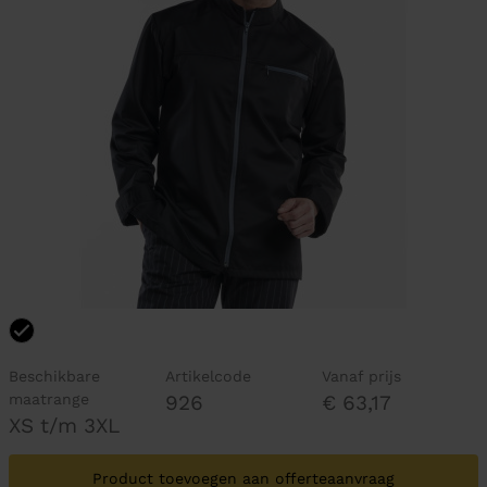
Beschikbare
Artikelcode
Vanaf prijs
maatrange
926
€ 63,17
XS t/m 3XL
Product toevoegen aan offerteaanvraag