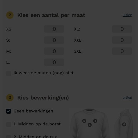
Kies een aantal
per maat
2
uitleg
XS
:
XL
:
S
:
XXL
:
M
:
3XL
:
L
:
Ik weet de maten (nog) niet
Kies bewerking(en)
3
uitleg
Geen bewerkingen
1. Midden op de borst
2. Midden op de rug