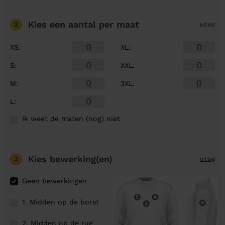
Kies een aantal
per maat
2
uitleg
XS
:
XL
:
S
:
XXL
:
M
:
3XL
:
L
:
Ik weet de maten (nog) niet
Kies bewerking(en)
3
uitleg
Geen bewerkingen
1. Midden op de borst
2. Midden op de rug