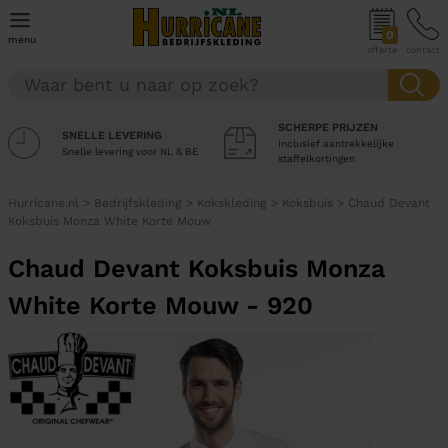
0
menu
offerte
contact
SCHERPE PRIJZEN
SNELLE LEVERING
Inclusief aantrekkelijke
Snelle levering voor NL & BE
staffelkortingen
Hurricane.nl
>
Bedrijfskleding
>
Kokskleding
>
Koksbuis
>
Chaud Devant
Koksbuis Monza White Korte Mouw
Chaud Devant Koksbuis Monza
White Korte Mouw - 920