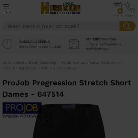
0
menu
offerte
contact
SCHERPE PRIJZEN
SNELLE LEVERING
Inclusief aantrekkelijke
Snelle levering voor NL & BE
staffelkortingen
Hurricane.nl
>
Bedrijfskleding
>
Werkbroeken
>
Korte werkbroek
>
ProJob Progression Stretch Short Dames
ProJob Progression Stretch Short
Dames - 647514