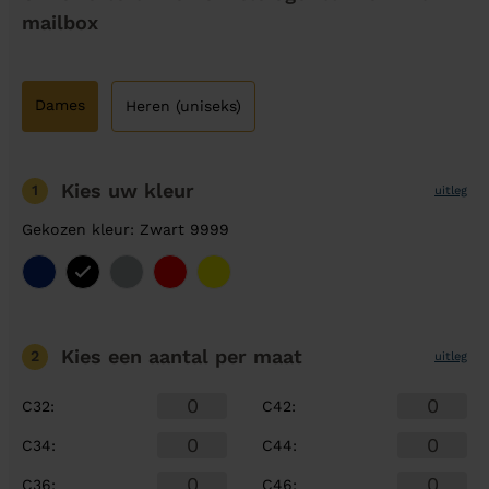
mailbox
Dames
Heren (uniseks)
Kies uw kleur
1
uitleg
Gekozen kleur: Zwart 9999
Kies een aantal
per maat
2
uitleg
C32
:
C42
:
C34
:
C44
:
C36
:
C46
: