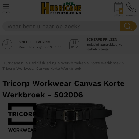
0
menu
offerte
contact
SCHERPE PRIJZEN
SNELLE LEVERING
Inclusief aantrekkelijke
Snelle levering voor NL & BE
staffelkortingen
Hurricane.nl
>
Bedrijfskleding
>
Werkbroeken
>
Korte werkbroek
>
Tricorp Workwear Canvas Korte Werkbroek
Tricorp Workwear Canvas Korte
Werkbroek - 502006