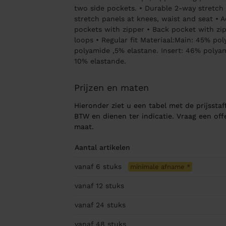
two side pockets. • Durable 2-way stretch
stretch panels at knees, waist and seat • A
pockets with zipper • Back pocket with zip
loops • Regular fit Materiaal:Main: 45% po
polyamide ,5% elastane. Insert: 46% polya
10% elastande.
Prijzen en maten
Hieronder ziet u een tabel met de prijsstaff
BTW en dienen ter indicatie. Vraag een of
maat.
Aantal artikelen
vanaf 6
stuks
minimale afname
*
vanaf 12
stuks
vanaf 24
stuks
vanaf 48
stuks