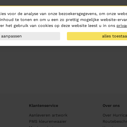
ies voor de analyse van onze bezoekersgegevens, om onze websi
inhoud te tonen en om u een zo prettig mogelijke website-ervar
er het gebruik van cookies op deze website leest u in ons
priva
aanpassen
alles toesta
Klantenservice
Over ons
Aanleveren artwork
Over Hurric
PMS kleurenwaaier
Routebeschr