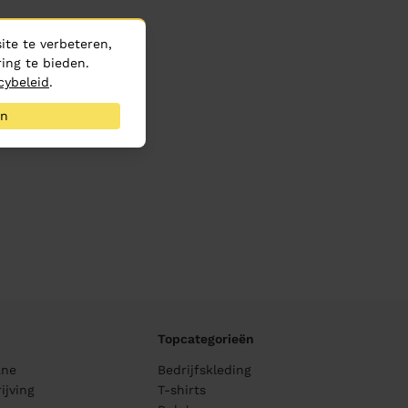
te te verbeteren,
ing te bieden.
cybeleid
.
an
Topcategorieën
ane
Bedrijfskleding
ijving
T-shirts