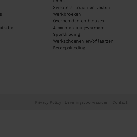
Polo's
Sweaters, truien en vesten
s
Werkbroeken
Overhemden en blouses
piratie
Jassen en bodywarmers
Sportkleding
Werkschoenen en/of laarzen
Beroepskleding
Privacy Policy
Leveringsvoorwaarden
Contact