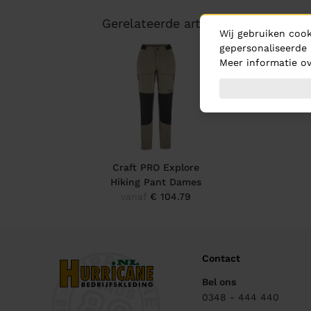
Gerelateerde artikelen
Wij gebruiken cook
gepersonaliseerde 
Meer informatie ov
Craft PRO Explore
Hiking Pant Dames
vanaf
€ 104.79
Contact
Bel ons
0348 - 444 440