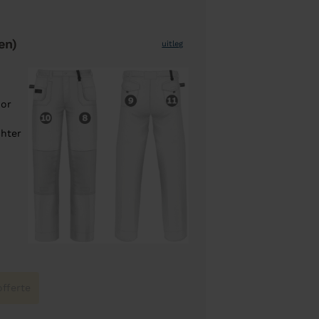
en)
uitleg
oor
chter
fferte