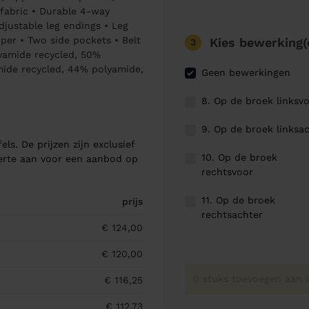
 fabric • Durable 4-way
djustable leg endings • Leg
per • Two side pockets • Belt
Kies bewerking(
3
lyamide recycled, 50%
mide recycled, 44% polyamide,
Geen bewerkingen
8. Op de broek linksv
9. Op de broek linksa
els. De prijzen zijn exclusief
10. Op de broek
ferte aan voor een aanbod op
rechtsvoor
11. Op de broek
prijs
rechtsachter
€ 124,00
€ 120,00
0 stuks toevoegen aan o
€ 116,25
€ 112,73