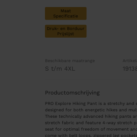
Maat
Specificatie
Druk- en Borduur
Prijslijst
Beschikbare maatrange
Artike
S t/m 4XL
1913
Productomschrijving
PRO Explore Hiking Pant is a stretchy and
designed for both energetic hikes and mult
These technically advanced hiking pants a
stretch fabric and feature 4-way stretch p
seat for optimal freedom of movement and
come with belt loops, zippered leg pocket