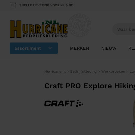
SNELLE LEVERING VOOR NL & BE
assortiment
MERKEN
NIEUW
KL
Hurricane.nl
>
Bedrijfskleding
>
Werkbroeken
>
La
Craft PRO Explore Hikin