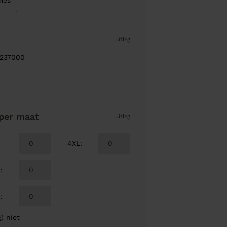
mes
uitleg
 237000
per maat
uitleg
4XL
:
L
:
L
:
) niet