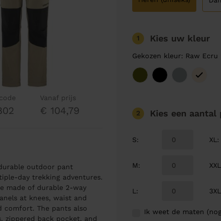
Da
Kies uw kleur
1
Gekozen kleur: Raw Ecru
lcode
Vanaf prijs
802
€ 104,79
Kies een aantal
2
S
:
XL
:
M
:
XX
 durable outdoor pant
iple-day trekking adventures.
re made of durable 2-way
L
:
3X
anels at knees, waist and
 comfort. The pants also
Ik weet de maten (nog
s, zippered back pocket, and