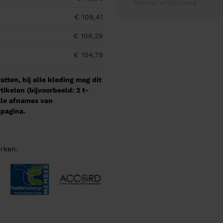
Geheel vrijblijvend
€ 109,41
€ 106,29
€ 104,79
tten, bij alle kleding mag dit
kelen (bijvoorbeeld: 2 t-
male afnames van
pagina.
rken: