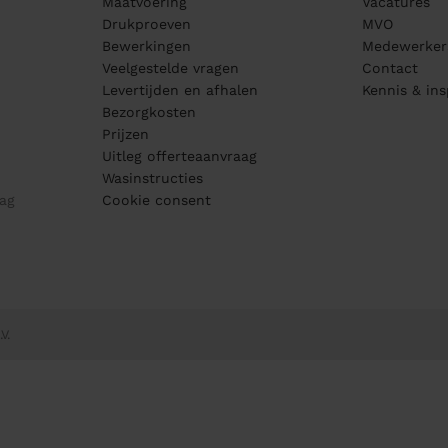
Maatvoering
Vacatures
Drukproeven
MVO
Bewerkingen
Medewerker
Veelgestelde vragen
Contact
Levertijden en afhalen
Kennis & ins
Bezorgkosten
Prijzen
Uitleg offerteaanvraag
Wasinstructies
ag
Cookie consent
V.