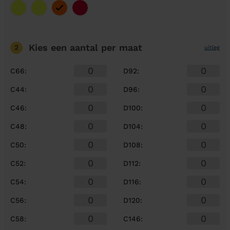
Kies een aantal
per maat
2
uitleg
C66
:
D92
:
C44
:
D96
:
C46
:
D100
:
C48
:
D104
:
C50
:
D108
:
C52
:
D112
:
C54
:
D116
:
C56
:
D120
:
C58
:
C146
: