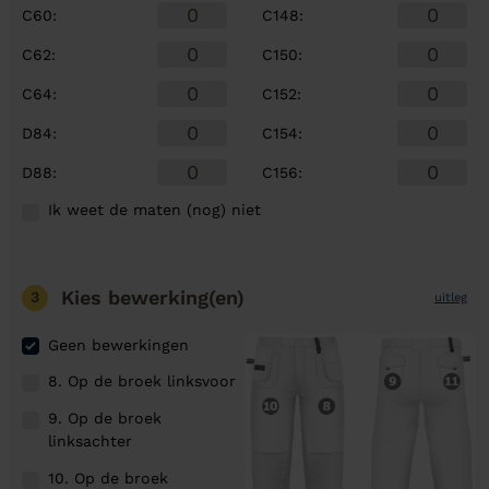
C60
:
C148
:
C62
:
C150
:
C64
:
C152
:
D84
:
C154
:
D88
:
C156
:
Ik weet de maten (nog) niet
Kies bewerking(en)
3
uitleg
Geen bewerkingen
8. Op de broek linksvoor
9. Op de broek
linksachter
10. Op de broek