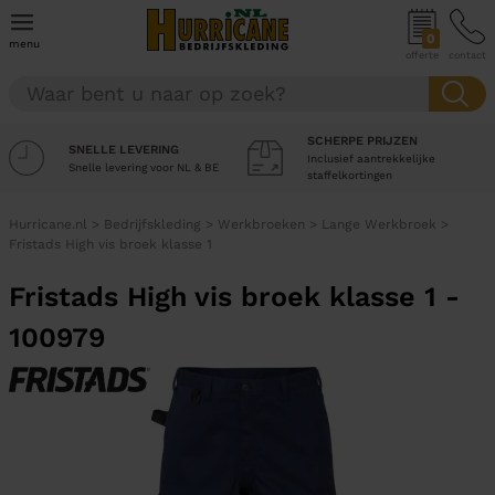
0
menu
offerte
contact
SCHERPE PRIJZEN
SNELLE LEVERING
Inclusief aantrekkelijke
Snelle levering voor NL & BE
staffelkortingen
Hurricane.nl
>
Bedrijfskleding
>
Werkbroeken
>
Lange Werkbroek
>
Fristads High vis broek klasse 1
Fristads High vis broek klasse 1 -
100979