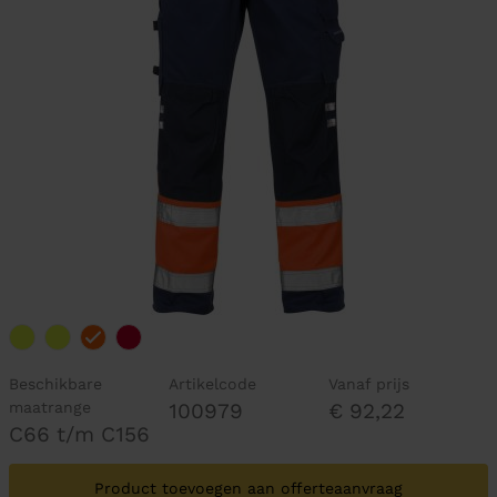
Beschikbare
Artikelcode
Vanaf prijs
maatrange
100979
€ 92,22
C66 t/m C156
Product toevoegen aan offerteaanvraag