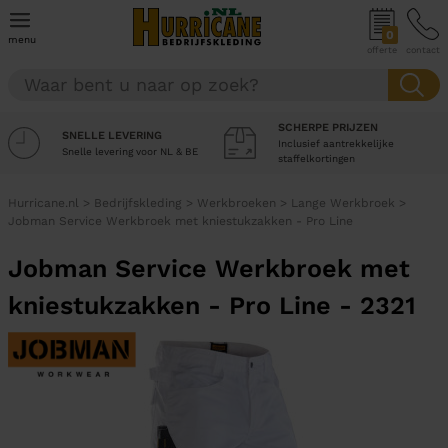
0
menu
offerte
contact
SCHERPE PRIJZEN
SNELLE LEVERING
Inclusief aantrekkelijke
Snelle levering voor NL & BE
staffelkortingen
Hurricane.nl
>
Bedrijfskleding
>
Werkbroeken
>
Lange Werkbroek
>
Jobman Service Werkbroek met kniestukzakken - Pro Line
Jobman Service Werkbroek met
kniestukzakken - Pro Line - 2321