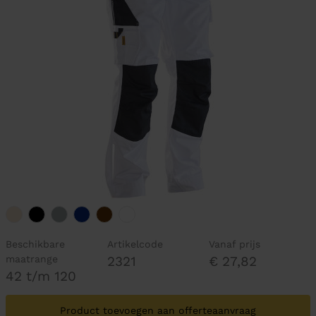
Beschikbare
Artikelcode
Vanaf prijs
maatrange
2321
€ 27,82
42 t/m 120
Product toevoegen aan offerteaanvraag