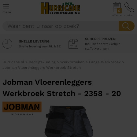
0
menu
offerte
contact
SCHERPE PRIJZEN
SNELLE LEVERING
Inclusief aantrekkelijke
Snelle levering voor NL & BE
staffelkortingen
Hurricane.nl
>
Bedrijfskleding
>
Werkbroeken
>
Lange Werkbroek
>
Jobman Vloerenleggers Werkbroek Stretch
Jobman Vloerenleggers
Werkbroek Stretch - 2358 - 20