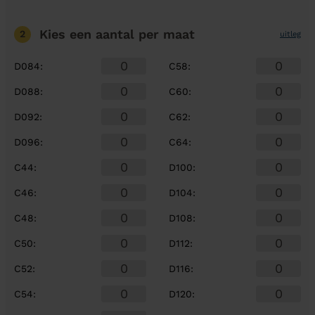
Kies een aantal
per maat
2
uitleg
D084
:
C58
:
D088
:
C60
:
D092
:
C62
:
D096
:
C64
:
C44
:
D100
:
C46
:
D104
:
C48
:
D108
:
C50
:
D112
:
C52
:
D116
:
C54
:
D120
: