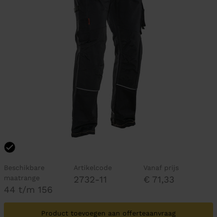
Beschikbare
Artikelcode
Vanaf prijs
maatrange
2732-11
€ 71,33
44 t/m 156
Product toevoegen aan offerteaanvraag