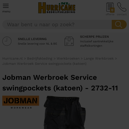
0
menu
offerte
contact
SCHERPE PRIJZEN
SNELLE LEVERING
Inclusief aantrekkelijke
Snelle levering voor NL & BE
staffelkortingen
Hurricane.nl
>
Bedrijfskleding
>
Werkbroeken
>
Lange Werkbroek
>
Jobman Werbroek Service swingpockets (katoen)
Jobman Werbroek Service
swingpockets (katoen) - 2732-11