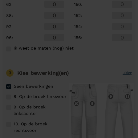
62
:
150
:
88
:
152
:
92
:
154
:
96
:
156
:
Ik weet de maten (nog) niet
Kies bewerking(en)
3
uitleg
Geen bewerkingen
8. Op de broek linksvoor
9. Op de broek
linksachter
10. Op de broek
rechtsvoor