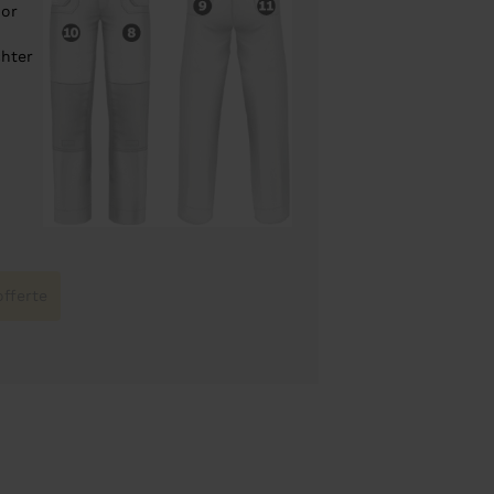
oor
chter
fferte