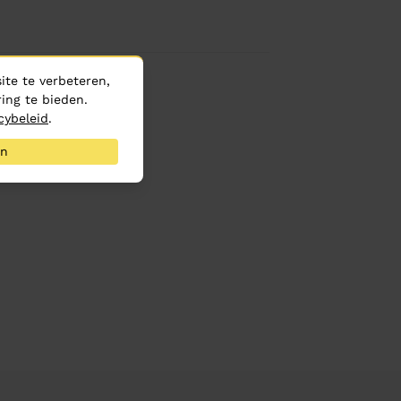
te te verbeteren,
ing te bieden.
cybeleid
.
an