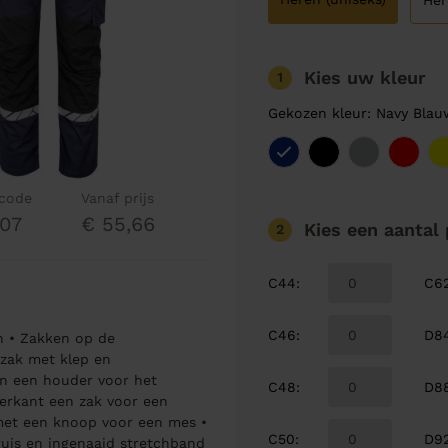
Her
Kies uw kleur
1
Gekozen kleur: Navy Blau
lcode
Vanaf prijs
07
€ 55,66
Kies een aantal
2
C44
:
C6
C46
:
D8
n • Zakken op de
 zak met klep en
en een houder voor het
C48
:
D8
terkant een zak voor een
et een knoop voor een mes •
C50
:
D9
ruis en ingenaaid stretchband