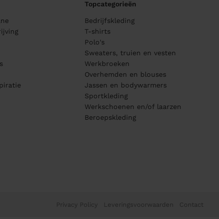
Topcategorieën
ane
Bedrijfskleding
ijving
T-shirts
Polo's
Sweaters, truien en vesten
s
Werkbroeken
Overhemden en blouses
piratie
Jassen en bodywarmers
Sportkleding
Werkschoenen en/of laarzen
Beroepskleding
Privacy Policy
Leveringsvoorwaarden
Contact