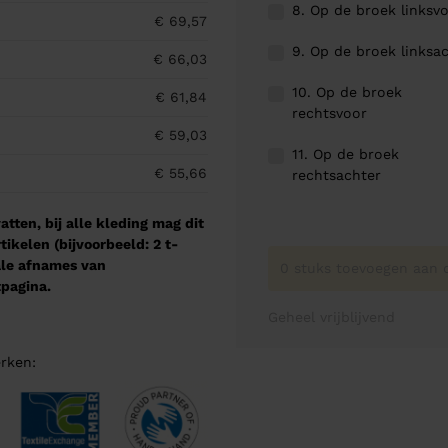
8. Op de broek linksv
€ 69,57
9. Op de broek linksa
€ 66,03
10. Op de broek
€ 61,84
rechtsvoor
€ 59,03
11. Op de broek
€ 55,66
rechtsachter
tten, bij alle kleding mag dit
kelen (bijvoorbeeld: 2 t-
male afnames van
0 stuks toevoegen aan o
pagina.
Geheel vrijblijvend
rken: