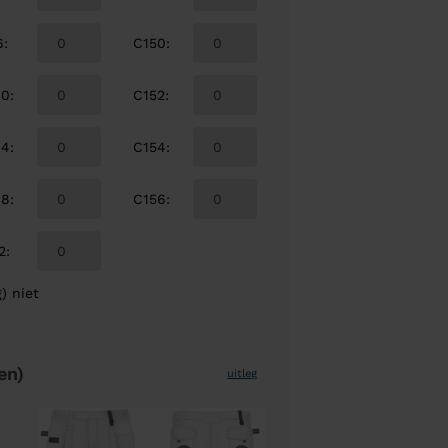
6
:
C150
:
00
:
C152
:
04
:
C154
:
08
:
C156
:
2
:
) niet
en)
uitleg