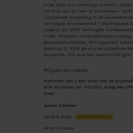
in de taille voor verhoogd comfort • Brede
om druk van de riem te voorkomen • Verb
• Cordura® versterking in de vouwmeterza
verhoogde duurzaamheid • Waschipzakje Ge
volgens ISO 15797 Verhoogde zichtbaarheid
in een biobased, composteerbare polybag -
gerecycled polyester, 35% organisch katoe
Materiaal 2: 100% gerecycled polyamide Ma
polyamide, 10% spandex Gewicht:245 g/m²
Prijzen en maten
Hieronder ziet u een tabel met de prijsstaff
BTW en dienen ter indicatie. Vraag een of
maat.
Aantal artikelen
vanaf 6
stuks
minimale afname
*
vanaf 24
stuks