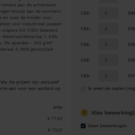
 riemlus aan de achterkant
orgen knoop aan de voorkant
C52
:
D9
k en over de knieën voor
test voor industrieel wassen
C54
:
D1
 volgens EN 17353 Geleverd
 Materiaal:Materiaal 1: 63%
n, 2% spandex - 245 g/m²
C56
:
D1
teriaal 3: 90% gerecycled
C58
:
D1
C60
:
D11
els. De prijzen zijn exclusief
Ik weet de maten (nog
ferte aan voor een aanbod op
prijs
Kies bewerking(
3
€ 77,92
Geen bewerkingen
€ 73,51