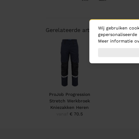
Wij gebruiken cook
Gerelateerde artikelen
gepersonaliseerde 
Meer informatie ov
ProJob Progression
Stretch Werkbroek
Kniezakken Heren
vanaf
€ 70.5