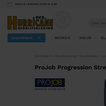
SNELLE LEVERING VOOR NL & BE
assortiment
MERKEN
NIEUW
KL
Hurricane.nl
>
Bedrijfskleding
>
Werkbroeken
>
La
ProJob Progression Str