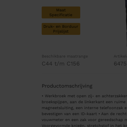
Maat
Specificatie
Druk- en Borduur
Prijslijst
Beschikbare maatrange
Artike
C44 t/m C156
6475
Productomschrijving
• Werkbroek met open zij- en achterzakke
broekspijpen, aan de linkerkant een ruime
magneetsluiting, een interne telefoonzak 
bevestigen van een ID-kaart • Aan de rech
vouwmeter en een zak voor gereedschap m
Voorgevormde knieën, stretchstof in het k