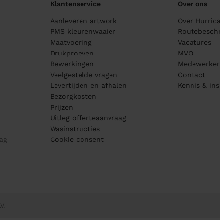
Klantenservice
Over ons
Aanleveren artwork
Over Hurric
PMS kleurenwaaier
Routebeschr
Maatvoering
Vacatures
Drukproeven
MVO
Bewerkingen
Medewerker
Veelgestelde vragen
Contact
Levertijden en afhalen
Kennis & ins
Bezorgkosten
Prijzen
Uitleg offerteaanvraag
Wasinstructies
ag
Cookie consent
V.