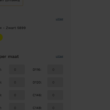
en (uniseks)
uitleg
w - Zwart 5899
per maat
uitleg
2
:
D116
:
4
:
D120
:
8
:
C146
:
2
:
C148
: