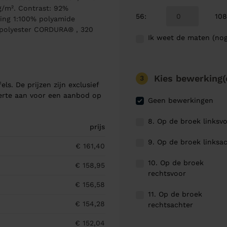
g/m². Contrast: 92%
56
:
10
king 1:100% polyamide
 polyester CORDURA® , 320
Ik weet de maten (nog
Kies bewerking(
3
els. De prijzen zijn exclusief
ferte aan voor een aanbod op
Geen bewerkingen
8. Op de broek linksv
prijs
9. Op de broek linksa
€ 161,40
10. Op de broek
€ 158,95
rechtsvoor
€ 156,58
11. Op de broek
€ 154,28
rechtsachter
€ 152,04