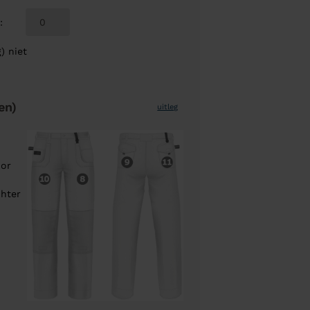
8
:
) niet
en)
uitleg
oor
chter