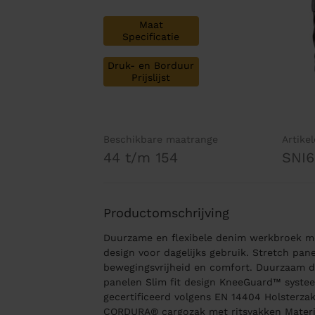
Maat
Specificatie
Druk- en Borduur
Prijslijst
Beschikbare maatrange
Artike
44 t/m 154
SNI
Productomschrijving
Duurzame en flexibele denim werkbroek met
design voor dagelijks gebruik. Stretch pan
bewegingsvrijheid en comfort. Duurzaam 
panelen Slim fit design KneeGuard™ syste
gecertificeerd volgens EN 14404 Holsterza
CORDURA® cargozak met ritsvakken Materia