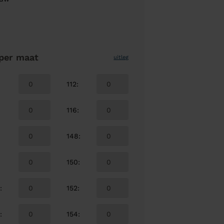
per maat
uitleg
112
:
116
:
148
:
150
:
0
:
152
:
4
:
154
: