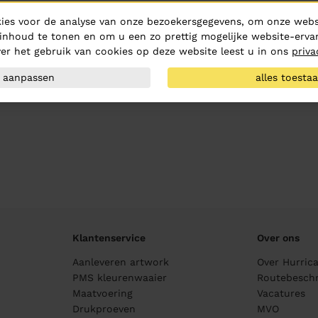
ies voor de analyse van onze bezoekersgegevens, om onze websi
inhoud te tonen en om u een zo prettig mogelijke website-ervar
er het gebruik van cookies op deze website leest u in ons
priva
aanpassen
alles toesta
Klantenservice
Over ons
Aanleveren artwork
Over Hurric
PMS kleurenwaaier
Routebeschr
Maatvoering
Vacatures
Drukproeven
MVO