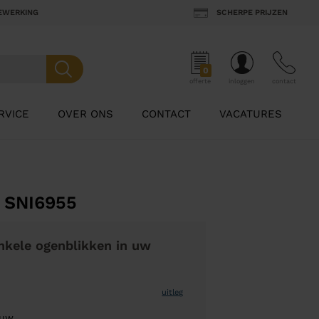
BEWERKING
SCHERPE PRIJZEN
0
offerte
inloggen
contact
RVICE
OVER ONS
CONTACT
VACATURES
 SNI6955
nkele ogenblikken in uw
uitleg
auw