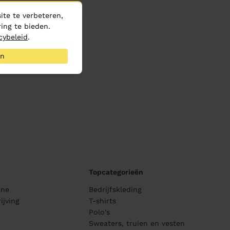
te te verbeteren,
ing te bieden.
cybeleid
.
an
Topcategorieën
ane
Bedrijfskleding
ijving
T-shirts
Polo's
Sweaters, truien en vesten