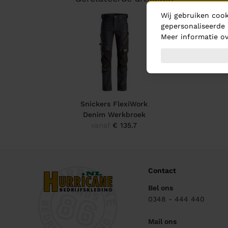
Wij gebruiken cook
gepersonaliseerde 
Meer informatie ov
Snickers FlexiWork
Denim Werkbroek
vanaf
€ 135.7
Contact
Bel ons
0348 - 444 440
Mail ons