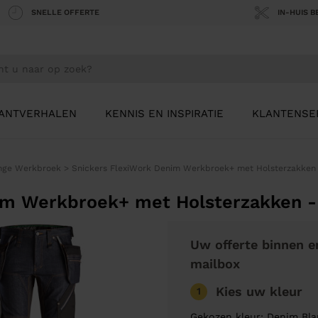
SNELLE OFFERTE
IN-HUIS 
ANTVERHALEN
KENNIS EN INSPIRATIE
KLANTENSE
nge Werkbroek
>
Snickers FlexiWork Denim Werkbroek+ met Holsterzakken
im Werkbroek+ met Holsterzakken -
Uw offerte binnen e
mailbox
Kies uw kleur
1
Gekozen kleur: Denim Bl