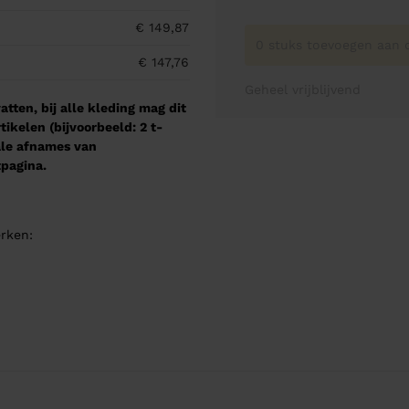
€ 149,87
0 stuks toevoegen aan o
€ 147,76
Geheel vrijblijvend
tten, bij alle kleding mag dit
kelen (bijvoorbeeld: 2 t-
male afnames van
pagina.
rken: