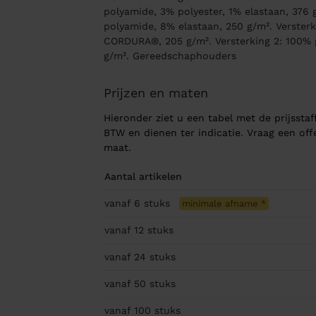
polyamide, 3% polyester, 1% elastaan, 376 
polyamide, 8% elastaan, 250 g/m². Verster
CORDURA®, 205 g/m². Versterking 2: 100%
g/m². Gereedschaphouders
Prijzen en maten
Hieronder ziet u een tabel met de prijsstaff
BTW en dienen ter indicatie. Vraag een of
maat.
Aantal artikelen
vanaf 6
stuks
minimale afname
*
vanaf 12
stuks
vanaf 24
stuks
vanaf 50
stuks
vanaf 100
stuks