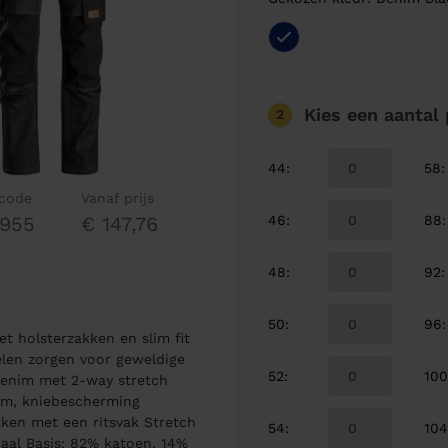
Kies een aantal
2
44
:
58
:
lcode
Vanaf prijs
46
:
88
:
6955
€ 147,76
48
:
92
:
50
:
96
:
 holsterzakken en slim fit
elen zorgen voor geweldige
52
:
10
denim met 2-way stretch
em, kniebescherming
kken met een ritsvak Stretch
54
:
10
al Basis: 82% katoen, 14%