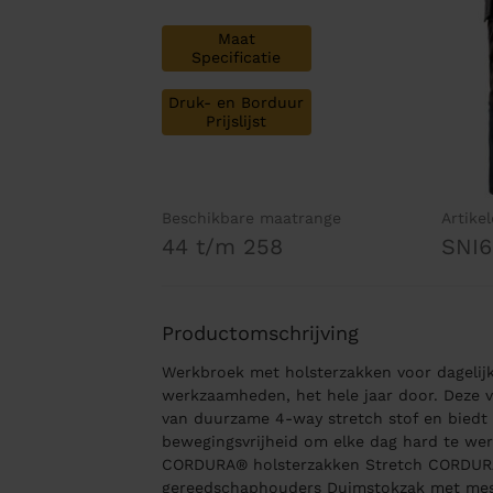
Maat
Specificatie
Druk- en Borduur
Prijslijst
Beschikbare maatrange
Artike
44 t/m 258
SNI6
Productomschrijving
Werkbroek met holsterzakken voor dagelijks
werkzaamheden, het hele jaar door. Deze v
van duurzame 4-way stretch stof en biedt
bewegingsvrijheid om elke dag hard te wer
CORDURA® holsterzakken Stretch CORDU
gereedschaphouders Duimstokzak met mesb