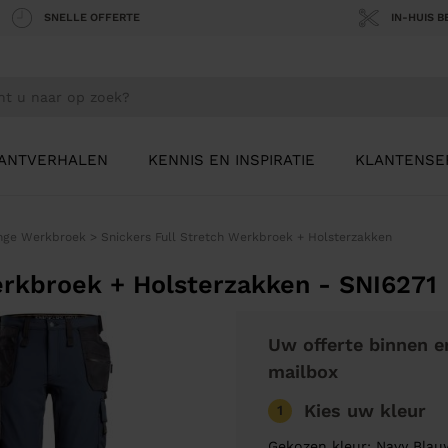
SNELLE OFFERTE
IN-HUIS 
ANTVERHALEN
KENNIS EN INSPIRATIE
KLANTENSE
nge Werkbroek
>
Snickers Full Stretch Werkbroek + Holsterzakken
erkbroek + Holsterzakken - SNI6271
Uw offerte binnen e
mailbox
Kies uw kleur
1
Gekozen kleur: Navy Blau