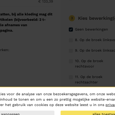
€ 133,39
tten, bij alle kleding mag dit
Kies bewerking(
3
kelen (bijvoorbeeld: 2 t-
male afnames van
Geen bewerkingen
pagina.
8. Op de broek linksv
rken:
9. Op de broek linksa
10. Op de broek
rechtsvoor
11. Op de broek
rechtsachter
ies voor de analyse van onze bezoekersgegevens, om onze websi
inhoud te tonen en om u een zo prettig mogelijke website-ervar
er het gebruik van cookies op deze website leest u in ons
priva
0 stuks toevoegen aan o
aanpassen
alles toesta