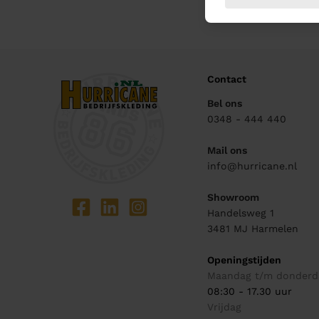
Contact
Bel ons
0348 - 444 440
Mail ons
info@hurricane.nl
Showroom
Handelsweg 1
3481 MJ
Harmelen
Openingstijden
Maandag t/m donderd
08:30 - 17.30 uur
Vrijdag