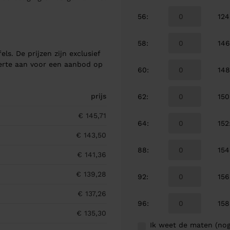
56
:
124
58
:
14
els. De prijzen zijn exclusief
ferte aan voor een aanbod op
60
:
14
prijs
62
:
150
€ 145,71
64
:
152
€ 143,50
88
:
154
€ 141,36
€ 139,28
92
:
156
€ 137,26
96
:
158
€ 135,30
Ik weet de maten (nog