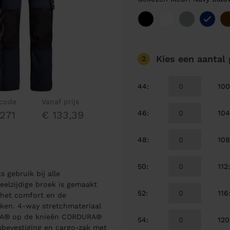
Kies een aantal
2
44
:
10
lcode
Vanaf prijs
46
:
10
271
€ 133,39
48
:
10
50
:
112
 gebruik bij alle
eelzijdige broek is gemaakt
52
:
116
 het comfort en de
ken. 4-way stretchmateriaal
RA® op de knieën CORDURA®
54
:
120
evestiging en cargo-zak met