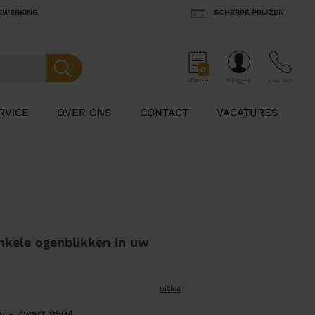
BEWERKING
SCHERPE PRIJZEN
0
offerte
inloggen
contact
RVICE
OVER ONS
CONTACT
VACATURES
nkele ogenblikken in uw
uitleg
w - Zwart 9504