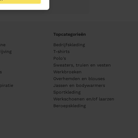
Topcategorieën
ane
Bedrijfskleding
ijving
T-shirts
Polo's
Sweaters, truien en vesten
s
Werkbroeken
Overhemden en blouses
piratie
Jassen en bodywarmers
Sportkleding
Werkschoenen en/of laarzen
Beroepskleding