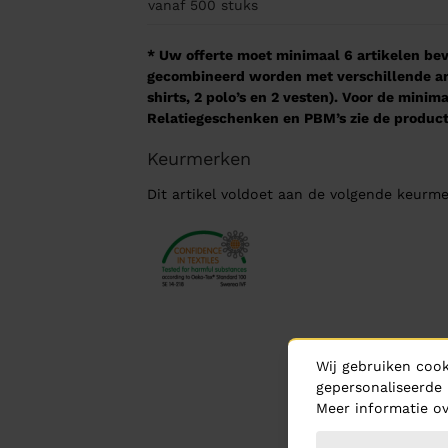
vanaf 500
stuks
* Uw offerte moet minimaal 6 artikelen beva
gecombineerd worden met verschillende arti
shirts, 2 polo’s en 2 vesten). Voor de mini
Relatiegeschenken en PBM’s zie de product
Keurmerken
Dit artikel voldoet aan de volgende keurme
Wij gebruiken cook
gepersonaliseerde 
Meer informatie ov