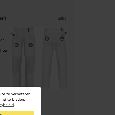
en)
uitleg
oor
chter
te te verbeteren,
ing te bieden.
cybeleid
.
fferte
an