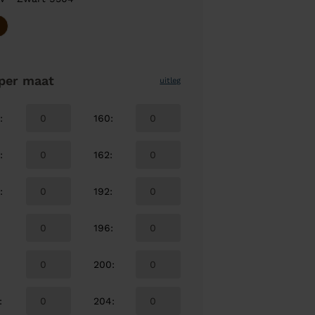
per maat
uitleg
0
:
160
:
4
:
162
:
8
:
192
:
:
196
:
:
200
:
:
204
: