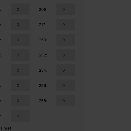
:
208
:
6
:
212
:
8
:
250
:
:
252
:
:
254
:
:
256
:
:
258
:
:
) niet