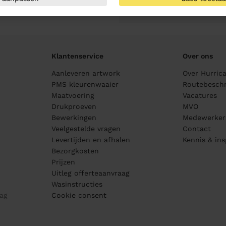
Geheel vrijblijvend
Klantenservice
Over ons
Aanleveren artwork
Over Hurric
PMS kleurenwaaier
Routebeschr
Maatvoering
Vacatures
Drukproeven
MVO
Bewerkingen
Medewerker
Veelgestelde vragen
Contact
Levertijden en afhalen
Kennis & ins
Bezorgkosten
Prijzen
Uitleg offerteaanvraag
Wasinstructies
ag
Cookie consent