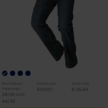
Beschikbare
Artikelcode
Vanaf prijs
maatrange
502001
€ 35,64
29/30 t/m
44/30