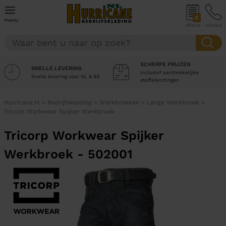
0
menu
offerte
contact
SCHERPE PRIJZEN
SNELLE LEVERING
Inclusief aantrekkelijke
Snelle levering voor NL & BE
staffelkortingen
Hurricane.nl
>
Bedrijfskleding
>
Werkbroeken
>
Lange Werkbroek
>
Tricorp Workwear Spijker Werkbroek
Tricorp Workwear Spijker
Werkbroek - 502001