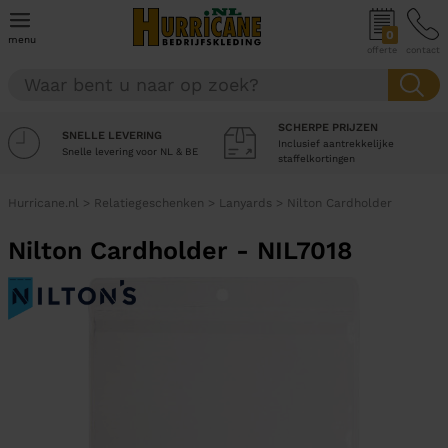
0
menu
offerte
contact
SCHERPE PRIJZEN
SNELLE LEVERING
Inclusief aantrekkelijke
Snelle levering voor NL & BE
staffelkortingen
Hurricane.nl
>
Relatiegeschenken
>
Lanyards
>
Nilton Cardholder
Nilton Cardholder - NIL7018