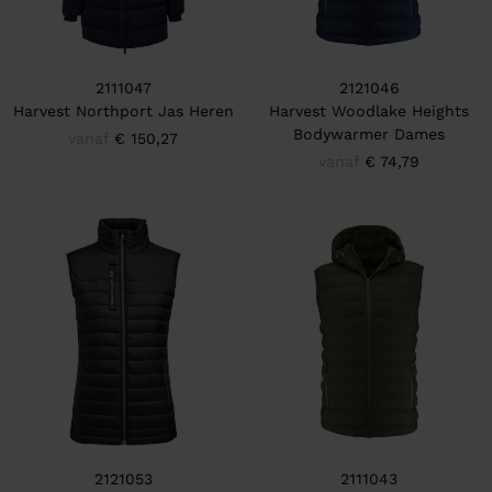
2111047
2121046
Harvest Northport Jas Heren
Harvest Woodlake Heights
Bodywarmer Dames
vanaf
€ 150,27
vanaf
€ 74,79
2121053
2111043