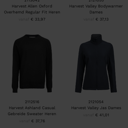
2113042
2121055
Harvest Allen Oxford
Harvest Valley Bodywarmer
Overhemd Regular Fit Heren
Dames
vanaf
€ 33,97
vanaf
€ 37,13
2112516
2121054
Harvest Ashland Casual
Harvest Valley Jas Dames
Gebreide Sweater Heren
vanaf
€ 41,01
vanaf
€ 37,76