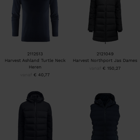
2112513
2121049
Harvest Ashland Turtle Neck
Harvest Northport Jas Dames
Heren
vanaf
€ 150,27
vanaf
€ 40,77