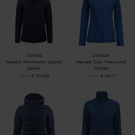
2121042
2121506
Harvest Winchester Jacket
Harvest Zion Fleecevest
Dames
Dames
vanaf
€ 124,99
vanaf
€ 26,17