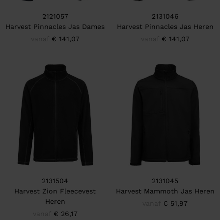
2121057
2131046
Harvest Pinnacles Jas Dames
Harvest Pinnacles Jas Heren
vanaf
€ 141,07
vanaf
€ 141,07
2131504
2131045
Harvest Zion Fleecevest
Harvest Mammoth Jas Heren
Heren
vanaf
€ 51,97
vanaf
€ 26,17