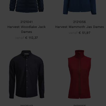
2121041
2121056
Harvest Woodlake Jack
Harvest Mammoth Jas Dames
Dames
vanaf
€ 51,97
vanaf
€ 112,37