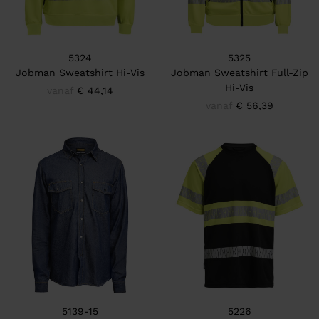
5324
5325
Jobman Sweatshirt Hi-Vis
Jobman Sweatshirt Full-Zip
Hi-Vis
vanaf
€ 44,14
vanaf
€ 56,39
5139-15
5226