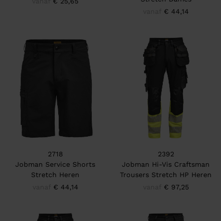
vanaf
€ 25,65
vanaf
€ 44,14
2718
2392
Jobman Service Shorts
Jobman Hi-Vis Craftsman
Stretch Heren
Trousers Stretch HP Heren
vanaf
€ 44,14
vanaf
€ 97,25