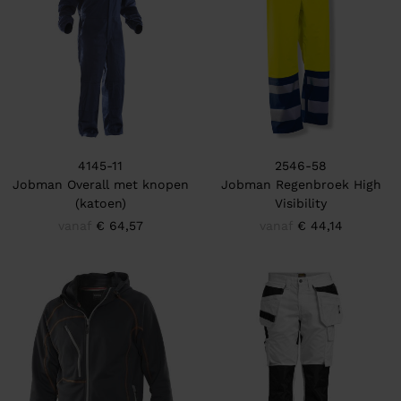
4145-11
2546-58
Jobman Overall met knopen
Jobman Regenbroek High
(katoen)
Visibility
vanaf
€ 64,57
vanaf
€ 44,14