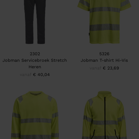
2302
5326
Jobman Servicebroek Stretch
Jobman T-shirt Hi-Vis
Heren
vanaf
€ 23,69
vanaf
€ 40,04