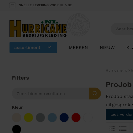
SNELLE LEVERING VOOR NL & BE
assortiment
MERKEN
NIEUW
KL
Hurricane.nl
>
Filters
ProJob
ProJob staa
uitgesproke
Kleur
lees verder