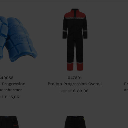
649056
647601
 Progression
ProJob Progression Overall
P
beschermer
Am
vanaf
€ 89,06
af
€ 15,06