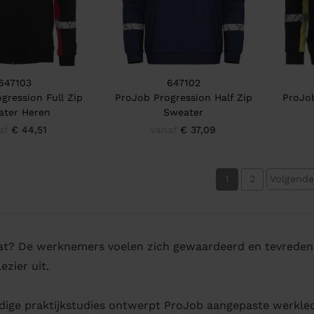
647103
647102
gression Full Zip
ProJob Progression Half Zip
ProJo
ater Heren
Sweater
af
€ 44,51
vanaf
€ 37,09
1
2
Volgende
aat? De werknemers voelen zich gewaardeerd en tevreden
ezier uit.
dige praktijkstudies ontwerpt ProJob aangepaste werkledi