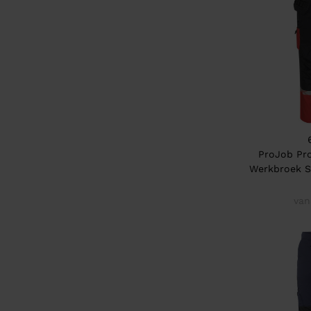
ProJob Pro
Werkbroek S
van