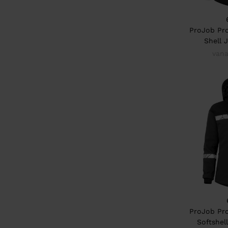
ProJob Pr
Shell 
vana
ProJob Pr
Softshel