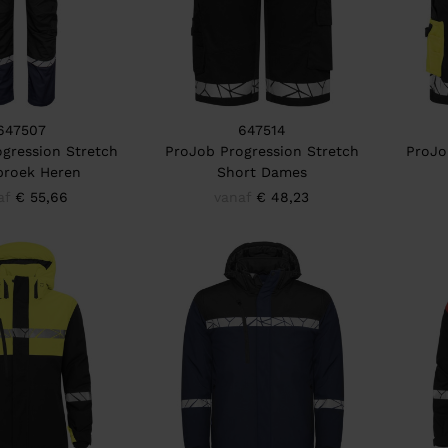
647507
647514
gression Stretch
ProJob Progression Stretch
ProJo
broek Heren
Short Dames
af
€ 55,66
vanaf
€ 48,23