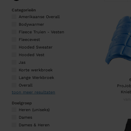
Categorieën
Amerikaanse Overall
Bodywarmer
Fleece Truien - Vesten
Fleecevest
Hooded Sweater
Hooded Vest
Jas
Korte werkbroek
Lange Werkbroek
Overall
ProJob
Knie
toon meer resultaten
van
Doelgroep
Heren (uniseks)
Dames
Dames & Heren