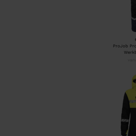
ProJob Pro
Werk
van