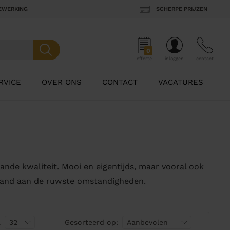
BEWERKING
SCHERPE PRIJZEN
0
offerte
inloggen
contact
RVICE
OVER ONS
CONTACT
VACATURES
nde kwaliteit. Mooi en eigentijds, maar vooral ook
stand aan de ruwste omstandigheden.
a
Gesorteerd op: