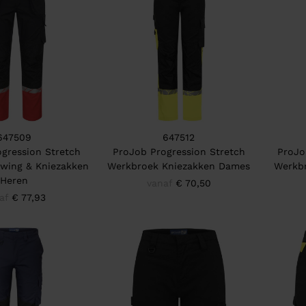
647509
647512
gression Stretch
ProJob Progression Stretch
ProJo
wing & Kniezakken
Werkbroek Kniezakken Dames
Werkbr
Heren
vanaf
€ 70,50
af
€ 77,93