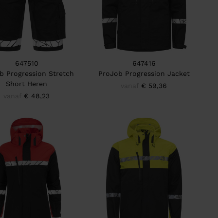
647510
647416
b Progression Stretch
ProJob Progression Jacket
Short Heren
vanaf
€ 59,36
vanaf
€ 48,23