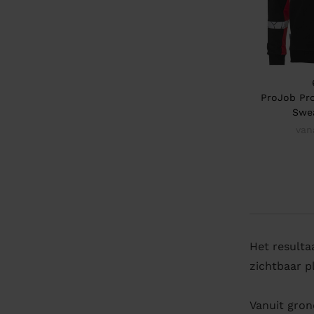
ProJob Pro
Swe
van
Het result
zichtbaar pl
Vanuit gron