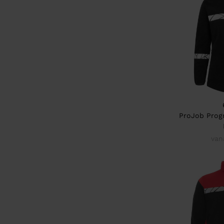
ProJob Progr
van