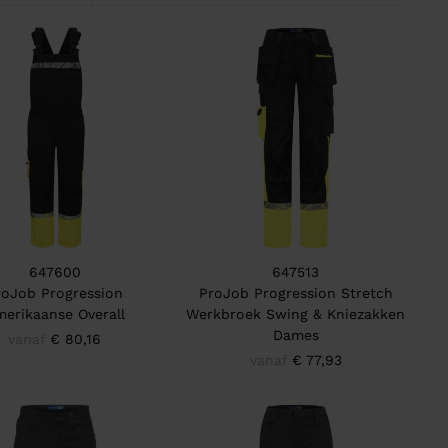
647600
647513
roJob Progression
ProJob Progression Stretch
erikaanse Overall
Werkbroek Swing & Kniezakken
Dames
vanaf
€ 80,16
vanaf
€ 77,93