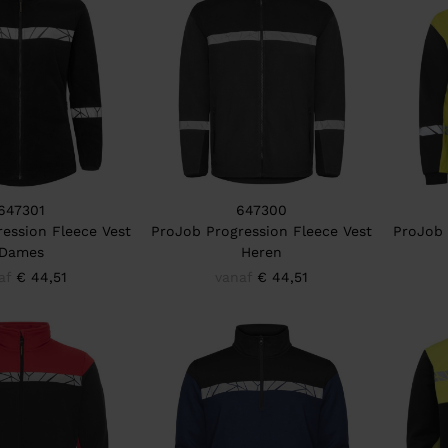
647301
647300
ession Fleece Vest
ProJob Progression Fleece Vest
ProJob 
Dames
Heren
af
€ 44,51
vanaf
€ 44,51