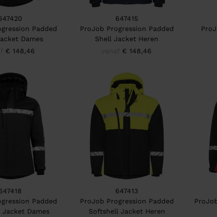
647420
647415
ogression Padded
ProJob Progression Padded
ProJ
Jacket Dames
Shell Jacket Heren
f
€ 148,46
vanaf
€ 148,46
647418
647413
ogression Padded
ProJob Progression Padded
ProJob
l Jacket Dames
Softshell Jacket Heren