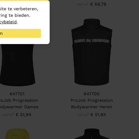
vanaf
€ 66,79
vanaf
€ 66,79
te te verbeteren,
ing te bieden.
cybeleid
.
an
647701
647700
roJob Progression
ProJob Progression
odywarmer Dames
Bodywarmer Heren
vanaf
€ 51,94
vanaf
€ 51,94