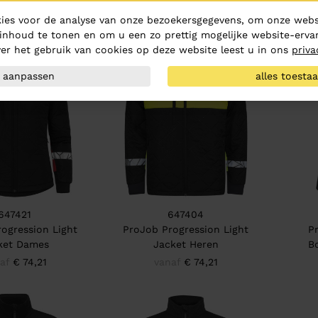
af
€ 89,06
vanaf
€ 89,06
ies voor de analyse van onze bezoekersgegevens, om onze websi
inhoud te tonen en om u een zo prettig mogelijke website-ervar
er het gebruik van cookies op deze website leest u in ons
priva
aanpassen
alles toesta
647421
647404
ogression Light
ProJob Progression Light
P
ket Dames
Jacket Heren
B
af
€ 74,21
vanaf
€ 74,21