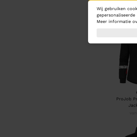
van
Wij gebruiken cook
gepersonaliseerde 
Meer informatie ov
ProJob Pr
Jac
van