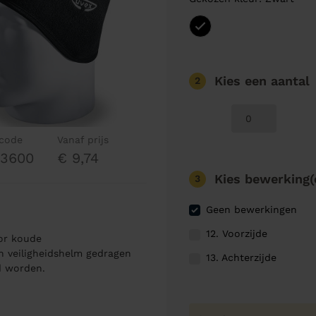
Kies een aantal
2
lcode
Vanaf prijs
03600
€ 9,74
Kies bewerking(
3
Geen bewerkingen
12. Voorzijde
or koude
 veiligheidshelm gedragen
13. Achterzijde
d worden.