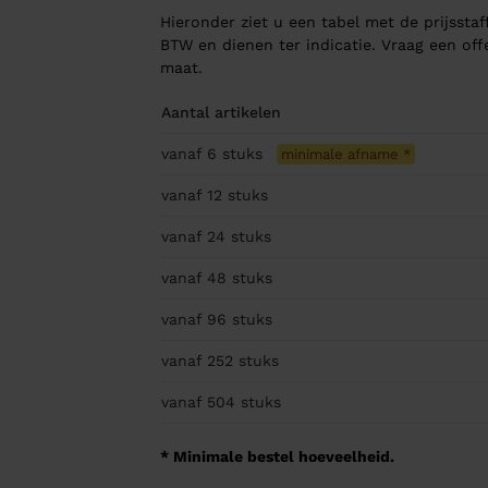
Hieronder ziet u een tabel met de prijsstaff
BTW en dienen ter indicatie. Vraag een of
maat.
Aantal artikelen
vanaf 6
stuks
minimale afname
*
vanaf 12
stuks
vanaf 24
stuks
vanaf 48
stuks
vanaf 96
stuks
vanaf 252
stuks
vanaf 504
stuks
* Minimale bestel hoeveelheid.