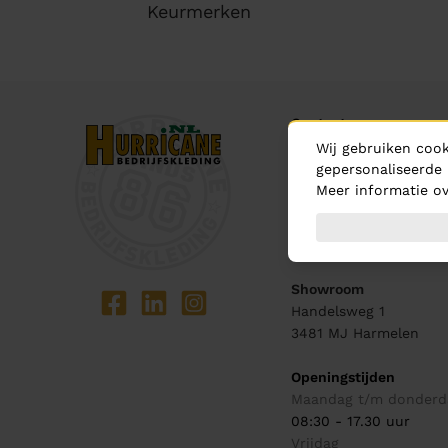
Keurmerken
Contact
Wij gebruiken cook
Bel ons
gepersonaliseerde 
0348 - 444 440
Meer informatie ov
Mail ons
info@hurricane.nl
Showroom
Handelsweg 1
3481 MJ
Harmelen
Openingstijden
Maandag t/m donderd
08:30 - 17.30 uur
Vrijdag