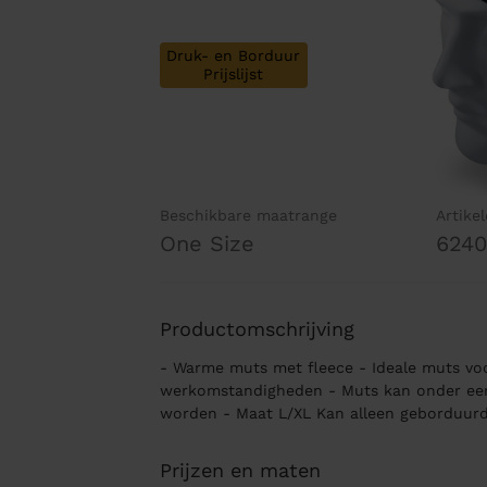
Druk- en Borduur
Prijslijst
Beschikbare maatrange
Artike
One Size
624
Productomschrijving
- Warme muts met fleece - Ideale muts vo
werkomstandigheden - Muts kan onder een
worden - Maat L/XL Kan alleen geborduur
Prijzen en maten