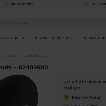
SNELLE OFFERTE
IN-HUIS 
ANTVERHALEN
KENNIS EN INSPIRATIE
KLANTENSE
uts
>
M-Safe Uvex 9790-016 muts
muts - 62403600
Uw offerte binnen e
mailbox
Kies uw kleur
1
Gekozen kleur: Zwart