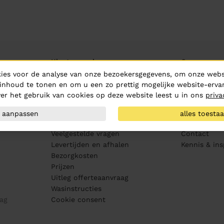
Klantenservice
Over ons
ies voor de analyse van onze bezoekersgegevens, om onze websi
Aanleveren artwork
Over Hurric
inhoud te tonen en om u een zo prettig mogelijke website-ervar
PMS kleurenwaaier
Routebeschr
er het gebruik van cookies op deze website leest u in ons
priva
Maatvoering
Vacatures
Drukproeven
MVO
aanpassen
alles toesta
Bewerkingen
Medewerker
Veelgestelde vragen
Contact
Levertijden en afhalen
Kennis & ins
Bezorgkosten
Prijzen
Uitleg offerteaanvraag
Wasinstructies
ag
Cookie consent