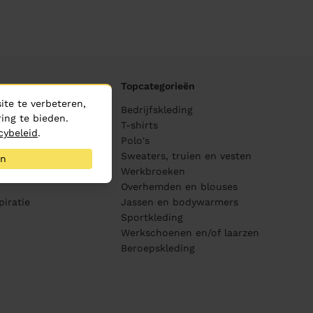
Topcategorieën
te te verbeteren,
ane
Bedrijfskleding
ing te bieden.
ijving
T-shirts
cybeleid
.
Polo's
Sweaters, truien en vesten
an
s
Werkbroeken
Overhemden en blouses
piratie
Jassen en bodywarmers
Sportkleding
Werkschoenen en/of laarzen
Beroepskleding