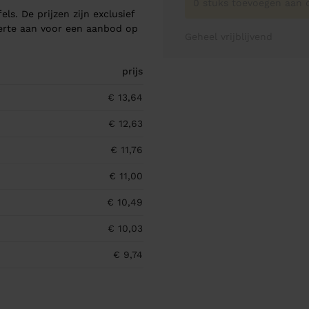
0 stuks toevoegen aan o
els. De prijzen zijn exclusief
ferte aan voor een aanbod op
Geheel vrijblijvend
prijs
€ 13,64
€ 12,63
€ 11,76
€ 11,00
€ 10,49
€ 10,03
€ 9,74