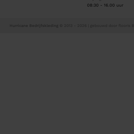
08:30 - 16.00 uur
Hurricane Bedrijfskleding
© 2013 - 2026
| gebouwd door
flooris B.