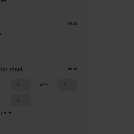
mes
uitleg
0
per maat
uitleg
XXL
:
) niet