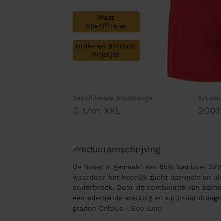
Maat
Specificatie
Druk- en Borduur
Prijslijst
Beschikbare maatrange
Artike
S t/m XXL
2001
Productomschrijving
De Boxer is gemaakt van 65% bamboe, 32%
waardoor het heerlijk zacht aanvoelt en ui
onderbroek. Door de combinatie van bamb
een ademende werking en optimaal draagco
graden Celsius - Eco-Line