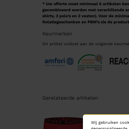
* Uw offerte moet minimaal 6 artikelen beva
gecombineerd worden met verschillende arti
shirts, 2 polo’s en 2 vesten). Voor de mini
Relatiegeschenken en PBM’s zie de product
Keurmerken
Dit artikel voldoet aan de volgende keurme
Gerelateerde artikelen
Wij gebruiken cook
gepersonaliseerde 