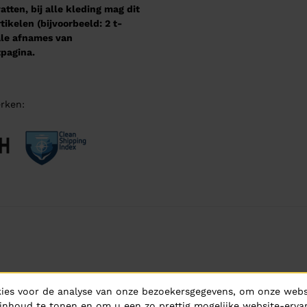
tten, bij alle kleding mag dit
kelen (bijvoorbeeld: 2 t-
male afnames van
pagina.
rken:
ies voor de analyse van onze bezoekersgegevens, om onze websi
inhoud te tonen en om u een zo prettig mogelijke website-ervar