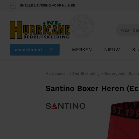
SNELLE LEVERING VOOR NL & BE
assortiment
MERKEN
NIEUW
KL
Hurricane.nl
>
Bedrijfskleding
>
Ondergoed - Sokk
Santino Boxer Heren (Ec