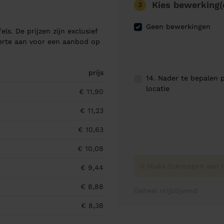
Kies bewerking(
3
Geen bewerkingen
els. De prijzen zijn exclusief
ferte aan voor een aanbod op
prijs
14. Nader te bepalen p
locatie
€ 11,90
€ 11,23
€ 10,63
€ 10,08
0 stuks toevoegen aan o
€ 9,44
€ 8,88
Geheel vrijblijvend
€ 8,38