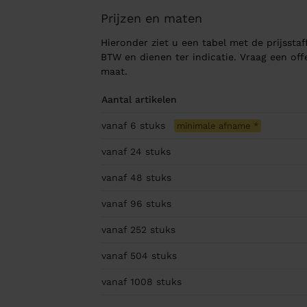
Prijzen en maten
Hieronder ziet u een tabel met de prijsstaff
BTW en dienen ter indicatie. Vraag een of
maat.
Aantal artikelen
vanaf 6
stuks
minimale afname
*
vanaf 24
stuks
vanaf 48
stuks
vanaf 96
stuks
vanaf 252
stuks
vanaf 504
stuks
vanaf 1008
stuks