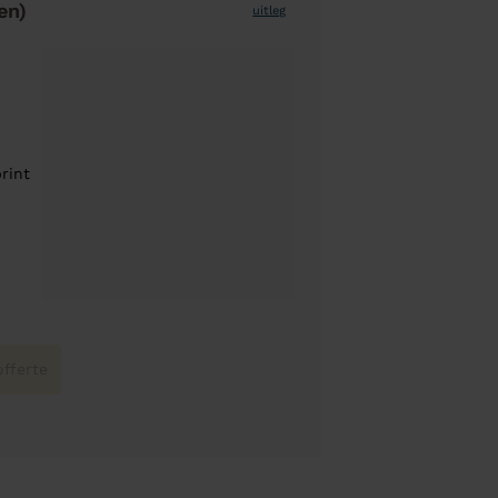
en)
uitleg
rint
fferte