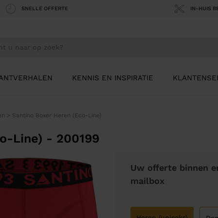
SNELLE OFFERTE
IN-HUIS 
ANTVERHALEN
KENNIS EN INSPIRATIE
KLANTENSE
en
>
Santino Boxer Heren (Eco-Line)
o-Line) - 200199
Uw offerte binnen e
mailbox
Heren (uniseks)