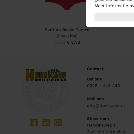
Meer informatie ov
Santino Boxer Dames
(Eco-Line)
vanaf
€ 8.38
Contact
Bel ons
0348 - 444 440
Mail ons
info@hurricane.nl
Showroom
Handelsweg 1
3481 MJ
Harmelen