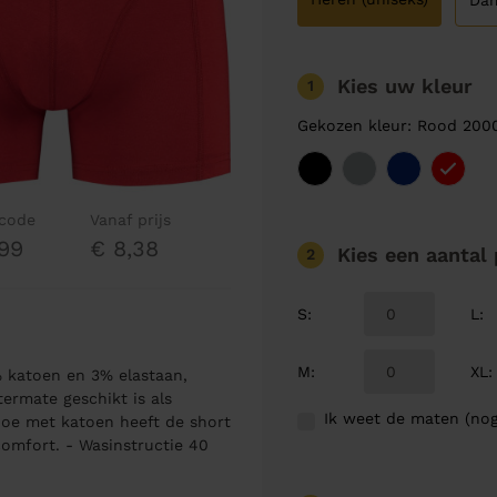
Da
Kies uw kleur
1
Gekozen kleur: Rood 200
lcode
Vanaf prijs
99
€ 8,38
Kies een aantal
2
S
:
L
:
M
:
XL
:
 katoen en 3% elastaan,
termate geschikt is als
Ik weet de maten (nog
oe met katoen heeft de short
mfort. - Wasinstructie 40