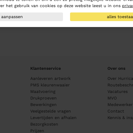
er het gebruik van cookies op deze website leest u in ons
priva
aanpassen
alles toesta
Klantenservice
Over ons
Aanleveren artwork
Over Hurric
PMS kleurenwaaier
Routebeschr
Maatvoering
Vacatures
Drukproeven
MVO
Bewerkingen
Medewerker
Veelgestelde vragen
Contact
Levertijden en afhalen
Kennis & ins
Bezorgkosten
Prijzen