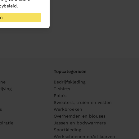
cybeleid
.
an
Topcategorieën
ane
Bedrijfskleding
ijving
T-shirts
Polo's
Sweaters, truien en vesten
s
Werkbroeken
Overhemden en blouses
piratie
Jassen en bodywarmers
Sportkleding
Werkschoenen en/of laarzen