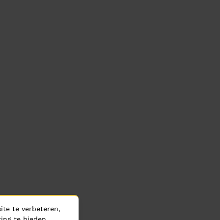
te te verbeteren,
ing te bieden.