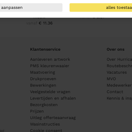
wear
Hurricane Workwear
Hurricane Workwear
aanpassen
alles toesta
k
Thermo Shirt Lange
Werksok Thermo
6
mouw
vanaf
€ 3.57
vanaf
€ 11.36
Klantenservice
Over ons
Aanleveren artwork
Over Hurric
PMS kleurenwaaier
Routebeschr
Maatvoering
Vacatures
Drukproeven
MVO
Bewerkingen
Medewerker
Veelgestelde vragen
Contact
Levertijden en afhalen
Kennis & ins
Bezorgkosten
Prijzen
Uitleg offerteaanvraag
Wasinstructies
ag
Cookie consent