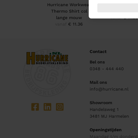
Hurricane Workwear
Hurricane Work
Thermo Shirt col
Thermo Broe
lange mouw
vanaf
€ 11.3
vanaf
€ 11.36
Contact
Bel ons
0348 - 444 440
Mail ons
info@hurricane.nl
Showroom
Handelsweg 1
3481 MJ
Harmelen
Openingstijden
Maandag t/m donderd