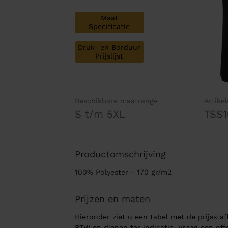
Maat
Specificatie
Druk- en Borduur
Prijslijst
Beschikbare maatrange
Artike
S t/m 5XL
TSS1
Productomschrijving
100% Polyester - 170 gr/m2
Prijzen en maten
Hieronder ziet u een tabel met de prijsstaff
BTW en dienen ter indicatie. Vraag een of