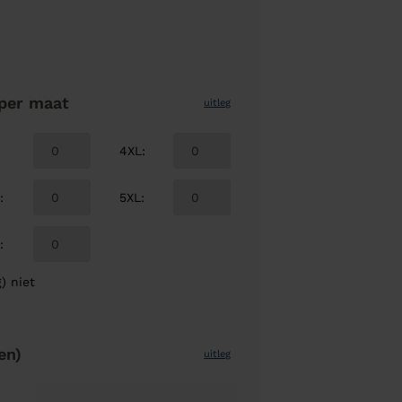
per maat
uitleg
4XL
:
L
:
5XL
:
L
:
) niet
en)
uitleg