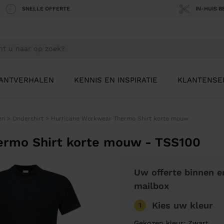
SNELLE OFFERTE
IN-HUIS 
ANTVERHALEN
KENNIS EN INSPIRATIE
KLANTENSE
en
>
Ondershirt
>
Hurricane Workwear Thermo Shirt korte mouw
ermo Shirt korte mouw - TSS100
Uw offerte binnen e
mailbox
Kies uw kleur
1
Gekozen kleur: Zwart