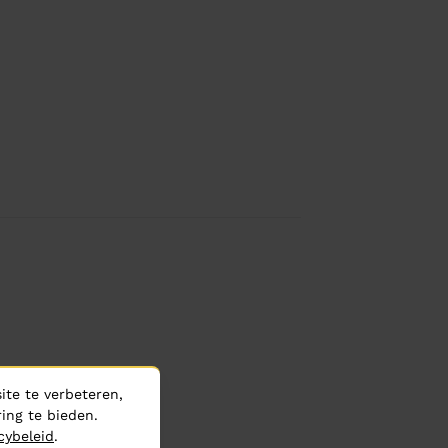
te te verbeteren,
ing te bieden.
cybeleid
.