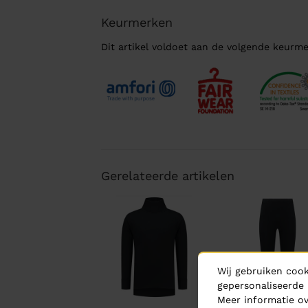
Keurmerken
Dit artikel voldoet aan de volgende keurme
Gerelateerde artikelen
Wij gebruiken cook
gepersonaliseerde 
Meer informatie ov