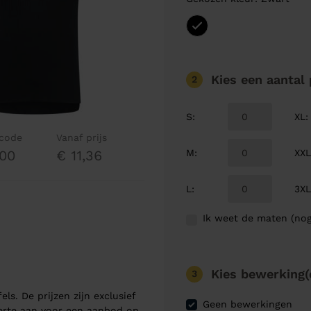
Kies een aantal
2
S
:
XL
:
lcode
Vanaf prijs
M
:
XX
00
€ 11,36
L
:
3X
Ik weet de maten (nog
Kies bewerking(
3
els. De prijzen zijn exclusief
Geen bewerkingen
ferte aan voor een aanbod op