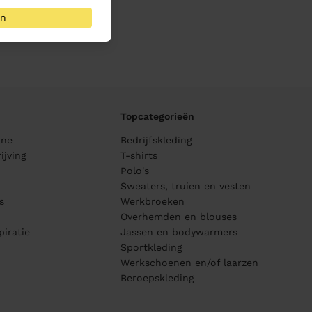
an
Topcategorieën
ane
Bedrijfskleding
ijving
T-shirts
Polo's
Sweaters, truien en vesten
s
Werkbroeken
Overhemden en blouses
piratie
Jassen en bodywarmers
Sportkleding
Werkschoenen en/of laarzen
Beroepskleding