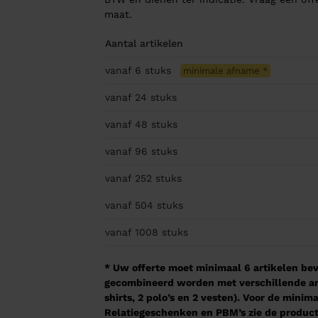
maat.
Aantal artikelen
vanaf 6
stuks
minimale afname
*
vanaf 24
stuks
vanaf 48
stuks
vanaf 96
stuks
vanaf 252
stuks
vanaf 504
stuks
vanaf 1008
stuks
* Uw offerte moet minimaal 6 artikelen beva
gecombineerd worden met verschillende arti
shirts, 2 polo’s en 2 vesten). Voor de mini
Relatiegeschenken en PBM’s zie de product