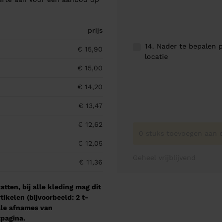
prijs
14. Nader te bepalen p
€ 15,90
locatie
€ 15,00
€ 14,20
€ 13,47
€ 12,62
0 stuks toevoegen aan o
€ 12,05
Geheel vrijblijvend
€ 11,36
tten, bij alle kleding mag dit
kelen (bijvoorbeeld: 2 t-
male afnames van
pagina.