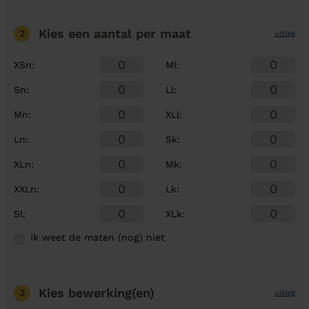
Kies een aantal
per maat
2
uitleg
XSn
:
Ml
:
Sn
:
Ll
:
Mn
:
XLl
:
Ln
:
Sk
:
XLn
:
Mk
:
XXLn
:
Lk
:
Sl
:
XLk
:
Ik weet de maten (nog) niet
Kies bewerking(en)
3
uitleg