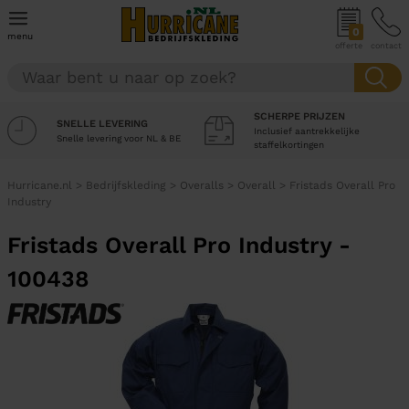
0
menu
offerte
contact
SCHERPE PRIJZEN
SNELLE LEVERING
Inclusief aantrekkelijke
Snelle levering voor NL & BE
staffelkortingen
Hurricane.nl
>
Bedrijfskleding
>
Overalls
>
Overall
>
Fristads Overall Pro
Industry
Fristads Overall Pro Industry -
100438