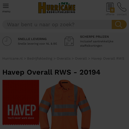
0
menu
offerte
contact
SCHERPE PRIJZEN
SNELLE LEVERING
Inclusief aantrekkelijke
Snelle levering voor NL & BE
staffelkortingen
Hurricane.nl
>
Bedrijfskleding
>
Overalls
>
Overall
>
Havep Overall RWS
Havep Overall RWS - 20194