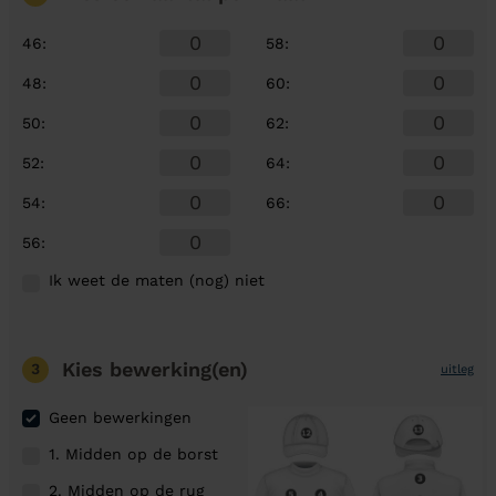
46
:
58
:
48
:
60
:
50
:
62
:
52
:
64
:
54
:
66
:
56
:
Ik weet de maten (nog) niet
Kies bewerking(en)
3
uitleg
Geen bewerkingen
1. Midden op de borst
2. Midden op de rug