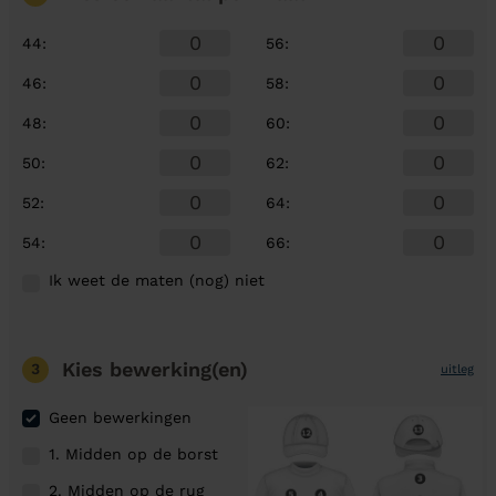
44
:
56
:
46
:
58
:
48
:
60
:
50
:
62
:
52
:
64
:
54
:
66
:
Ik weet de maten (nog) niet
Kies bewerking(en)
3
uitleg
Geen bewerkingen
1. Midden op de borst
2. Midden op de rug