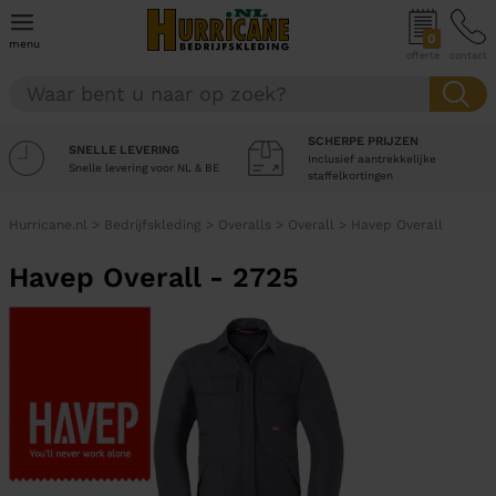
0
menu
offerte
contact
SCHERPE PRIJZEN
SNELLE LEVERING
Inclusief aantrekkelijke
Snelle levering voor NL & BE
staffelkortingen
Hurricane.nl
>
Bedrijfskleding
>
Overalls
>
Overall
>
Havep Overall
Havep Overall - 2725