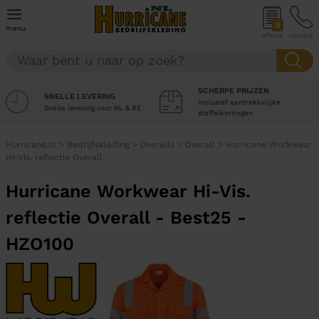
0
menu
offerte
contact
SCHERPE PRIJZEN
SNELLE LEVERING
Inclusief aantrekkelijke
Snelle levering voor NL & BE
staffelkortingen
Hurricane.nl
>
Bedrijfskleding
>
Overalls
>
Overall
>
Hurricane Workwear
Hi-Vis. reflectie Overall
Hurricane Workwear Hi-Vis.
reflectie Overall - Best25 -
HZO100