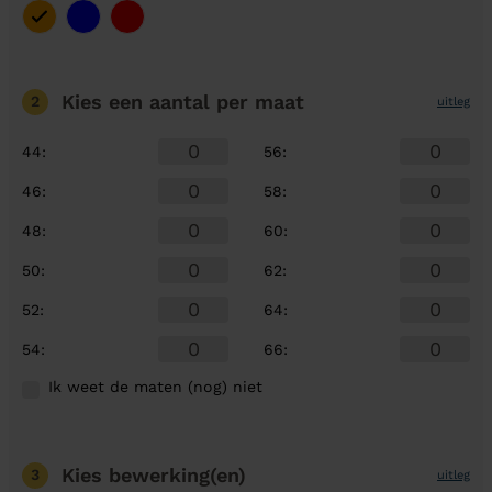
Kies een aantal
per maat
2
uitleg
44
:
56
:
46
:
58
:
48
:
60
:
50
:
62
:
52
:
64
:
54
:
66
:
Ik weet de maten (nog) niet
Kies bewerking(en)
3
uitleg