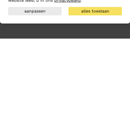
website leest u in ons
privacybeleid
.
aanpassen
alles toestaan