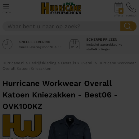
0
menu
offerte
contact
SCHERPE PRIJZEN
SNELLE LEVERING
Inclusief aantrekkelijke
Snelle levering voor NL & BE
staffelkortingen
Hurricane.nl
>
Bedrijfskleding
>
Overalls
>
Overall
>
Hurricane Workwear
Overall Katoen Kniezakken
Hurricane Workwear Overall
Katoen Kniezakken - Best06 -
OVK100KZ