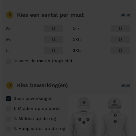
Kies een aantal
per maat
2
uitleg
S
:
XL
:
M
:
XXL
:
L
:
3XL
:
Ik weet de maten (nog) niet
Kies bewerking(en)
3
uitleg
Geen bewerkingen
1. Midden op de borst
2. Midden op de rug
3. Hoogachter op de rug