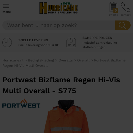
0
menu
offerte
contact
SCHERPE PRIJZEN
SNELLE LEVERING
Inclusief aantrekkelijke
Snelle levering voor NL & BE
staffelkortingen
Hurricane.nl
>
Bedrijfskleding
>
Overalls
>
Overall
>
Portwest Bizflame
Regen Hi-Vis Multi Overall
Portwest Bizflame Regen Hi-Vis
Multi Overall - S775