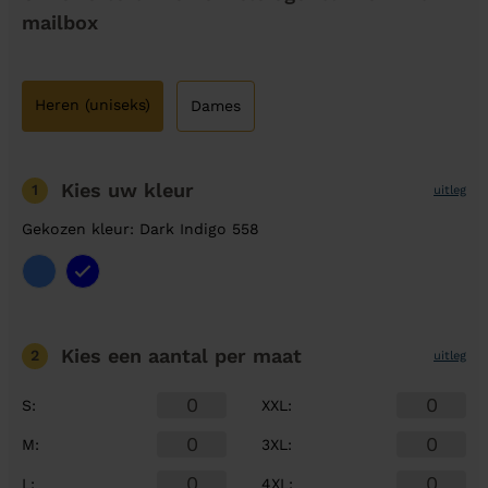
mailbox
Heren (uniseks)
Dames
Kies uw kleur
1
uitleg
Gekozen kleur: Dark Indigo 558
Kies een aantal
per maat
2
uitleg
S
:
XXL
:
M
:
3XL
:
L
:
4XL
: