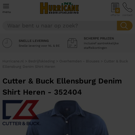
0
menu
offerte
contact
SCHERPE PRIJZEN
SNELLE LEVERING
Inclusief aantrekkelijke
Snelle levering voor NL & BE
staffelkortingen
Hurricane.nl
>
Bedrijfskleding
>
Overhemden - Blouses
>
Cutter & Buck
Ellensburg Denim Shirt Heren
Cutter & Buck Ellensburg Denim
Shirt Heren - 352404