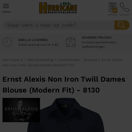
0
menu
offerte
contact
SCHERPE PRIJZEN
SNELLE LEVERING
Inclusief aantrekkelijke
Snelle levering voor NL & BE
staffelkortingen
Hurricane.nl
>
Bedrijfskleding
>
Overhemden - Blouses
>
Ernst Alexis
Non Iron Twill Dames Blouse (Modern Fit)
Ernst Alexis Non Iron Twill Dames
Blouse (Modern Fit) - 8130