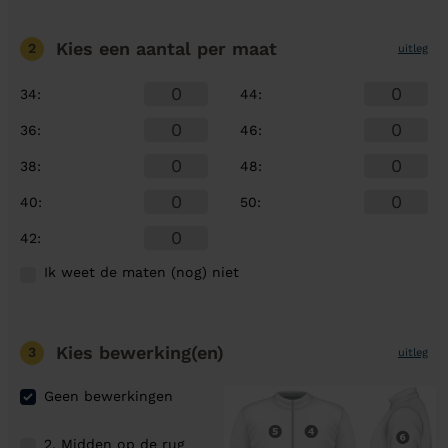
Kies een aantal
per maat
2
uitleg
34
:
44
:
36
:
46
:
38
:
48
:
40
:
50
:
42
:
Ik weet de maten (nog) niet
Kies bewerking(en)
3
uitleg
Geen bewerkingen
2. Midden op de rug