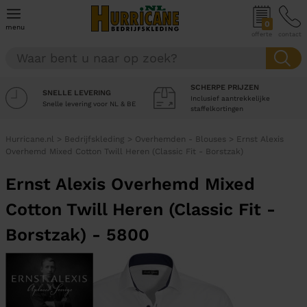
0
menu
offerte
contact
SCHERPE PRIJZEN
SNELLE LEVERING
Inclusief aantrekkelijke
Snelle levering voor NL & BE
staffelkortingen
Hurricane.nl
>
Bedrijfskleding
>
Overhemden - Blouses
>
Ernst Alexis
Overhemd Mixed Cotton Twill Heren (Classic Fit - Borstzak)
Ernst Alexis Overhemd Mixed
Cotton Twill Heren (Classic Fit -
Borstzak) - 5800