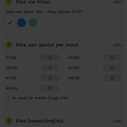
Kies uw kleur
1
uitleg
Gekozen kleur: Wit - Navy Blauw 00/27
Kies een aantal
per maat
2
uitleg
37/38
:
45/46
:
39/40
:
47/48
:
41/42
:
49/50
:
43/44
:
Ik weet de maten (nog) niet
Kies bewerking(en)
3
uitleg