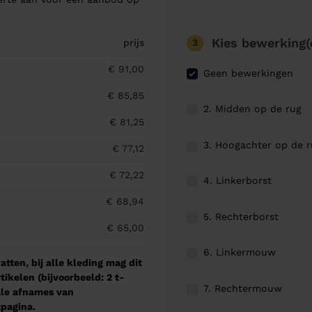
Kies bewerking(
3
prijs
€ 91,00
Geen bewerkingen
€ 85,85
2. Midden op de rug
€ 81,25
3. Hoogachter op de 
€ 77,12
€ 72,22
4. Linkerborst
€ 68,94
5. Rechterborst
€ 65,00
6. Linkermouw
tten, bij alle kleding mag dit
kelen (bijvoorbeeld: 2 t-
7. Rechtermouw
male afnames van
pagina.