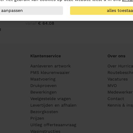
Ernst Alexis Oxford
aanpassen
alles toesta
ord
Dames Blouse
lim
(Modern Fit)
vanaf
€ 64.08
8
Klantenservice
Over ons
Aanleveren artwork
Over Hurric
PMS kleurenwaaier
Routebeschr
Maatvoering
Vacatures
Drukproeven
MVO
Bewerkingen
Medewerker
Veelgestelde vragen
Contact
Levertijden en afhalen
Kennis & ins
Bezorgkosten
Prijzen
Uitleg offerteaanvraag
Wasinstructies