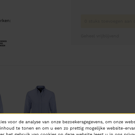
rken:
0 stuks toevoegen aan o
Geheel vrijblijvend
ies voor de analyse van onze bezoekersgegevens, om onze websi
inhoud te tonen en om u een zo prettig mogelijke website-ervar
er het gebruik van cookies op deze website leest u in ons
priva