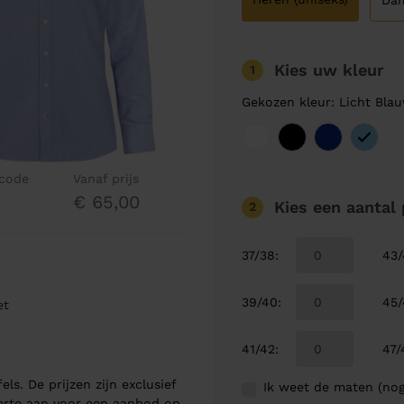
Da
Kies uw kleur
1
Gekozen kleur: Licht Bla
lcode
Vanaf prijs
€ 65,00
Kies een aantal
2
37/38
:
43
39/40
:
45
et
41/42
:
47/
els. De prijzen zijn exclusief
Ik weet de maten (nog
ferte aan voor een aanbod op