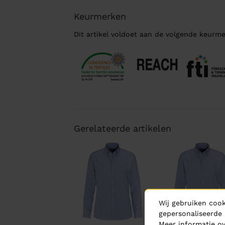
Keurmerken
Dit artikel voldoet aan de volgende keurme
Gerelateerde artikelen
Wij gebruiken cook
gepersonaliseerde 
Meer informatie ov