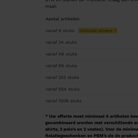
maat.
Aantal artikelen
vanaf 6
stuks
minimale afname
*
vanaf 24
stuks
vanaf 48
stuks
vanaf 96
stuks
vanaf 252
stuks
vanaf 504
stuks
vanaf 1008
stuks
* Uw offerte moet minimaal 6 artikelen beva
gecombineerd worden met verschillende arti
shirts, 2 polo’s en 2 vesten). Voor de mini
Relatiegeschenken en PBM’s zie de product