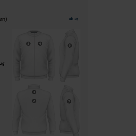
en)
uitleg
rug