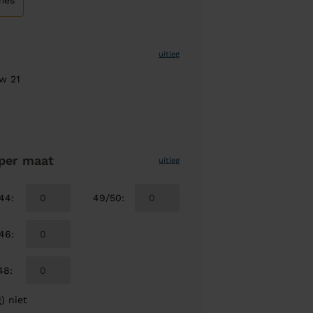
mes
uitleg
uw 21
per maat
uitleg
/44
:
49/50
:
/46
:
48
:
) niet