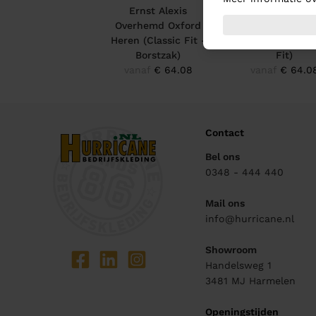
Ernst Alexis
Ernst Alexis
Overhemd Oxford
Overhemd Oxf
Heren (Classic Fit -
Heren (Body - S
Borstzak)
Fit)
vanaf
€ 64.08
vanaf
€ 64.0
Contact
Bel ons
0348 - 444 440
Mail ons
info@hurricane.nl
Showroom
Handelsweg 1
3481 MJ
Harmelen
Openingstijden