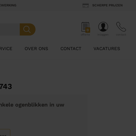
BEWERKING
SCHERPE PRIJZEN
0
offerte
inloggen
contact
RVICE
OVER ONS
CONTACT
VACATURES
5743
nkele ogenblikken in uw