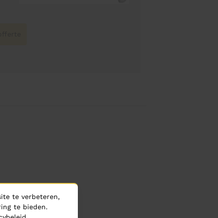
fferte
te te verbeteren,
ing te bieden.
cybeleid
.