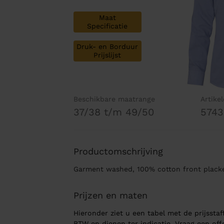
Maat
Specificatie
Druk- en Borduur
Prijslijst
Beschikbare maatrange
Artike
37/38 t/m 49/50
5743
Productomschrijving
Garment washed, 100% cotton front plack
Prijzen en maten
Hieronder ziet u een tabel met de prijsstaff
BTW en dienen ter indicatie. Vraag een of