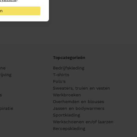
an
Topcategorieën
ane
Bedrijfskleding
ijving
T-shirts
Polo's
Sweaters, truien en vesten
s
Werkbroeken
Overhemden en blouses
piratie
Jassen en bodywarmers
Sportkleding
Werkschoenen en/of laarzen
Beroepskleding