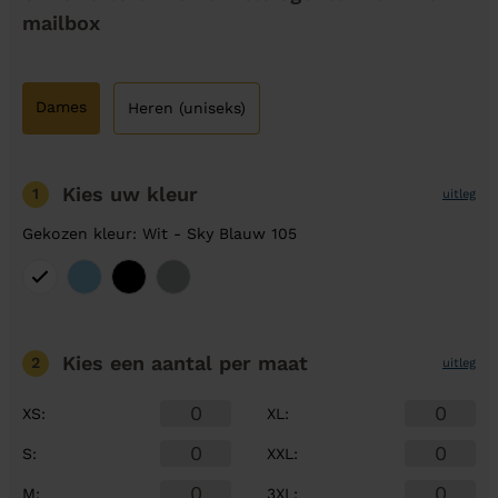
mailbox
Dames
Heren (uniseks)
Kies uw kleur
1
uitleg
Gekozen kleur: Wit - Sky Blauw 105
Kies een aantal
per maat
2
uitleg
XS
:
XL
:
S
:
XXL
:
M
:
3XL
: