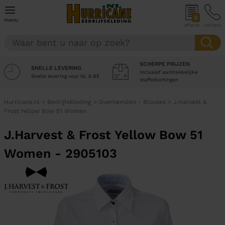
0
menu
offerte
contact
SCHERPE PRIJZEN
SNELLE LEVERING
Inclusief aantrekkelijke
Snelle levering voor NL & BE
staffelkortingen
Hurricane.nl
>
Bedrijfskleding
>
Overhemden - Blouses
>
J.Harvest &
Frost Yellow Bow 51 Women
J.Harvest & Frost Yellow Bow 51
Women - 2905103