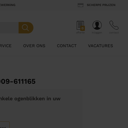
BEWERKING
SCHERPE PRIJZEN
0
offerte
inloggen
contact
RVICE
OVER ONS
CONTACT
VACATURES
009-611165
nkele ogenblikken in uw