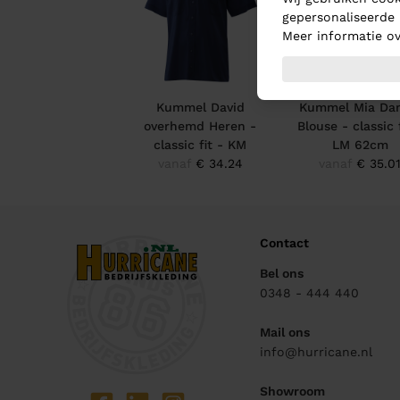
gepersonaliseerde 
Meer informatie ov
Kummel David
Kummel Mia Da
overhemd Heren -
Blouse - classic f
classic fit - KM
LM 62cm
vanaf
€ 34.24
vanaf
€ 35.0
Contact
Bel ons
0348 - 444 440
Mail ons
info@hurricane.nl
Showroom