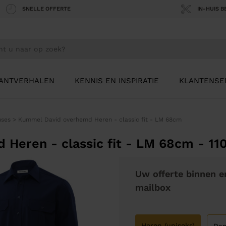
SNELLE OFFERTE
IN-HUIS 
ANTVERHALEN
KENNIS EN INSPIRATIE
KLANTENSE
uses
>
Kummel David overhemd Heren - classic fit - LM 68cm
Heren - classic fit - LM 68cm - 11
Uw offerte binnen e
mailbox
Heren (uniseks)