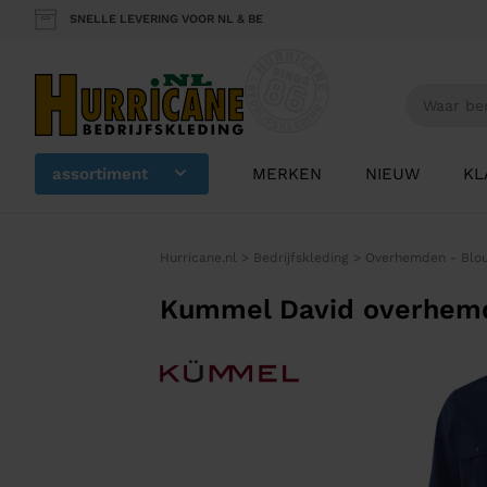
SNELLE LEVERING VOOR NL & BE
assortiment
MERKEN
NIEUW
KL
Hurricane.nl
>
Bedrijfskleding
>
Overhemden - Blo
Kummel David overhemd 