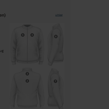
en)
uitleg
rug