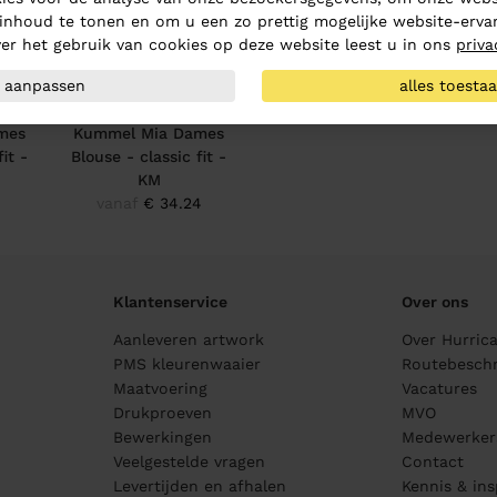
inhoud te tonen en om u een zo prettig mogelijke website-ervar
er het gebruik van cookies op deze website leest u in ons
priva
aanpassen
alles toesta
mes
Kummel Mia Dames
it -
Blouse - classic fit -
KM
1
vanaf
€ 34.24
Klantenservice
Over ons
Aanleveren artwork
Over Hurric
PMS kleurenwaaier
Routebeschr
Maatvoering
Vacatures
Drukproeven
MVO
Bewerkingen
Medewerker
Veelgestelde vragen
Contact
Levertijden en afhalen
Kennis & ins