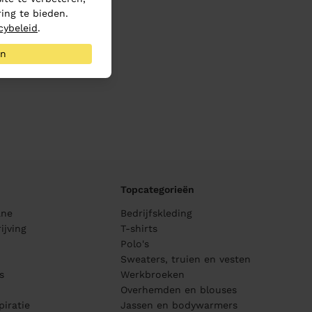
ing te bieden.
cybeleid
.
an
Topcategorieën
ane
Bedrijfskleding
ijving
T-shirts
Polo's
Sweaters, truien en vesten
s
Werkbroeken
Overhemden en blouses
piratie
Jassen en bodywarmers