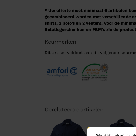
* Uw offerte moet minimaal 6 artikelen beva
gecombineerd worden met verschillende arti
shirts, 2 polo’s en 2 vesten). Voor de mini
Relatiegeschenken en PBM’s zie de product
Keurmerken
Dit artikel voldoet aan de volgende keurme
Gerelateerde artikelen
Wij gebruiken cook