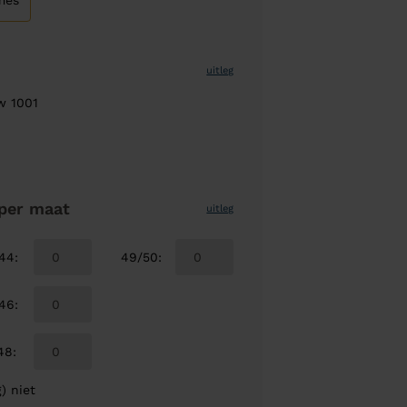
mes
uitleg
w 1001
per maat
uitleg
/44
:
49/50
:
/46
:
48
:
) niet