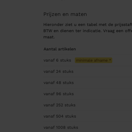
Prijzen en maten
Hieronder ziet u een tabel met de prijsstaff
BTW en dienen ter indicatie. Vraag een of
maat.
Aantal artikelen
vanaf 6
stuks
minimale afname
*
vanaf 24
stuks
vanaf 48
stuks
vanaf 96
stuks
vanaf 252
stuks
vanaf 504
stuks
vanaf 1008
stuks