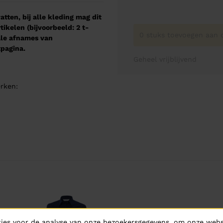
tten, bij alle kleding mag dit
kelen (bijvoorbeeld: 2 t-
0 stuks toevoegen aan o
male afnames van
pagina.
Geheel vrijblijvend
rken:
ies voor de analyse van onze bezoekersgegevens, om onze websi