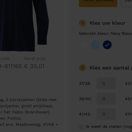
Da
Kies uw kleur
1
Gekozen kleur: Navy Blau
lcode
Vanaf prijs
9-611165
€ 35,01
Kies een aantal
2
37/38
:
43
39/40
:
45
g, 2 borstzakken (links met
olyester, goed strijkbaar,
or het Fablo (brandweer)
41/42
:
47/
r, Politie,
rt enz. Maattoeslag; 47/48 +
Ik weet de maten (nog