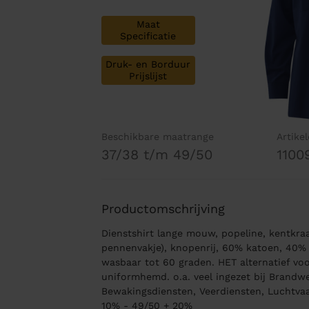
Maat
Specificatie
Druk- en Borduur
Prijslijst
Beschikbare maatrange
Artike
37/38 t/m 49/50
1100
Productomschrijving
Dienstshirt lange mouw, popeline, kentkraa
pennenvakje), knopenrij, 60% katoen, 40% p
wasbaar tot 60 graden. HET alternatief vo
uniformhemd. o.a. veel ingezet bij Brandwee
Bewakingsdiensten, Veerdiensten, Luchtvaa
10% - 49/50 + 20%