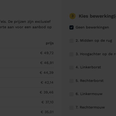
Kies bewerking(
3
els. De prijzen zijn exclusief
ferte aan voor een aanbod op
Geen bewerkingen
2. Midden op de rug
prijs
€ 49,72
3. Hoogachter op de 
€ 46,91
4. Linkerborst
€ 44,39
5. Rechterborst
€ 42,14
€ 39,46
6. Linkermouw
€ 37,10
7. Rechtermouw
€ 35,01