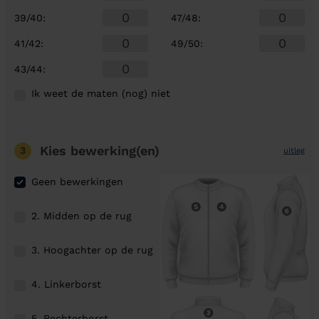
39/40
:
47/48
:
41/42
:
49/50
:
43/44
:
Ik weet de maten (nog) niet
Kies bewerking(en)
3
uitleg
Geen bewerkingen
2. Midden op de rug
3. Hoogachter op de rug
4. Linkerborst
5. Rechterborst