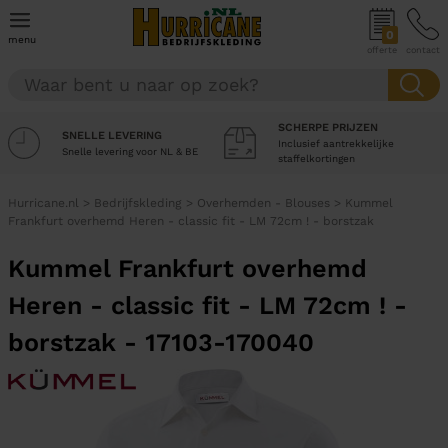
0
menu
offerte
contact
SCHERPE PRIJZEN
SNELLE LEVERING
Inclusief aantrekkelijke
Snelle levering voor NL & BE
staffelkortingen
Hurricane.nl
>
Bedrijfskleding
>
Overhemden - Blouses
>
Kummel
Frankfurt overhemd Heren - classic fit - LM 72cm ! - borstzak
Kummel Frankfurt overhemd
Heren - classic fit - LM 72cm ! -
borstzak - 17103-170040