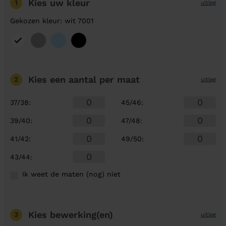
Kies uw kleur
1
uitleg
Gekozen kleur: wit 7001
Kies een aantal
per maat
2
uitleg
37/38
:
45/46
:
39/40
:
47/48
:
41/42
:
49/50
:
43/44
:
Ik weet de maten (nog) niet
Kies bewerking(en)
3
uitleg