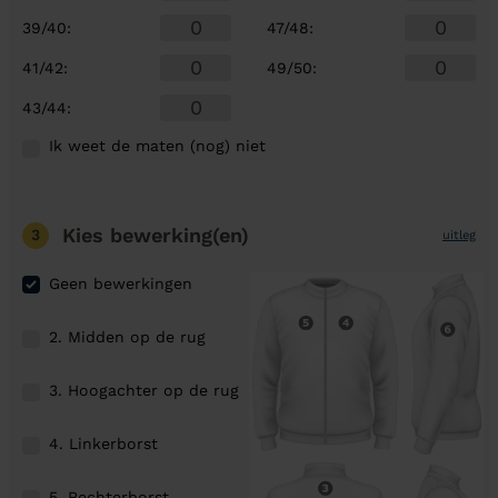
39/40
:
47/48
:
41/42
:
49/50
:
43/44
:
Ik weet de maten (nog) niet
Kies bewerking(en)
3
uitleg
Geen bewerkingen
2. Midden op de rug
3. Hoogachter op de rug
4. Linkerborst
5. Rechterborst