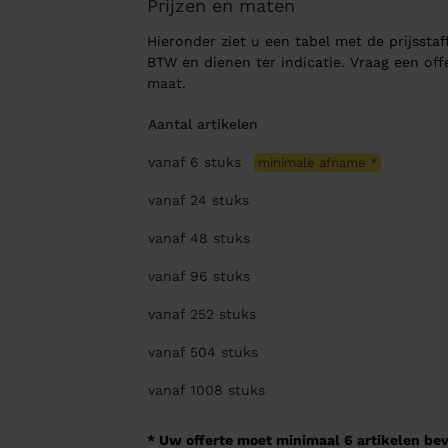
Prijzen en maten
Hieronder ziet u een tabel met de prijsstaff
BTW en dienen ter indicatie. Vraag een of
maat.
Aantal artikelen
vanaf 6
stuks
minimale afname
*
vanaf 24
stuks
vanaf 48
stuks
vanaf 96
stuks
vanaf 252
stuks
vanaf 504
stuks
vanaf 1008
stuks
* Uw offerte moet minimaal 6 artikelen beva