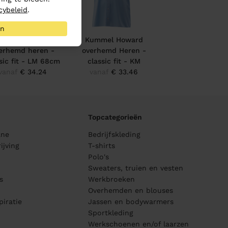
cybeleid
.
an
ummel Howard
Kummel Howard
erhemd heren -
overhemd Heren -
sic fit - LM 68cm
classic fit - KM
vanaf
€ 34.24
vanaf
€ 33.46
Topcategorieën
ane
Bedrijfskleding
ijving
T-shirts
Polo's
Sweaters, truien en vesten
s
Werkbroeken
Overhemden en blouses
piratie
Jassen en bodywarmers
Sportkleding
Werkschoenen en/of laarzen