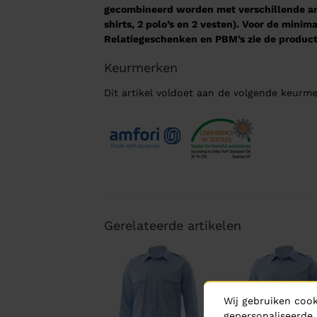
gecombineerd worden met verschillende arti
shirts, 2 polo’s en 2 vesten). Voor de mini
Relatiegeschenken en PBM’s zie de product
Keurmerken
Dit artikel voldoet aan de volgende keurme
Gerelateerde artikelen
Wij gebruiken cook
gepersonaliseerde 