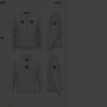
en)
uitleg
rug