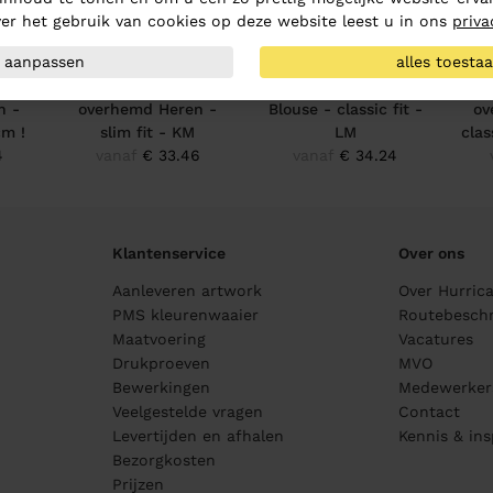
er het gebruik van cookies op deze website leest u in ons
priva
aanpassen
alles toesta
rd
Kummel Howard
Kummel Diane Dames
K
n -
overhemd Heren -
Blouse - classic fit -
ov
cm !
slim fit - KM
LM
clas
4
vanaf
€ 33.46
vanaf
€ 34.24
Klantenservice
Over ons
Aanleveren artwork
Over Hurric
PMS kleurenwaaier
Routebeschr
Maatvoering
Vacatures
Drukproeven
MVO
Bewerkingen
Medewerker
Veelgestelde vragen
Contact
Levertijden en afhalen
Kennis & ins
Bezorgkosten
Prijzen