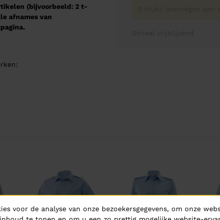
kelen (bijvoorbeeld: 2 t-
0 stuks toevoegen aan o
male afnames van
pagina.
Geheel vrijblijvend
rken:
ies voor de analyse van onze bezoekersgegevens, om onze websi
inhoud te tonen en om u een zo prettig mogelijke website-ervar