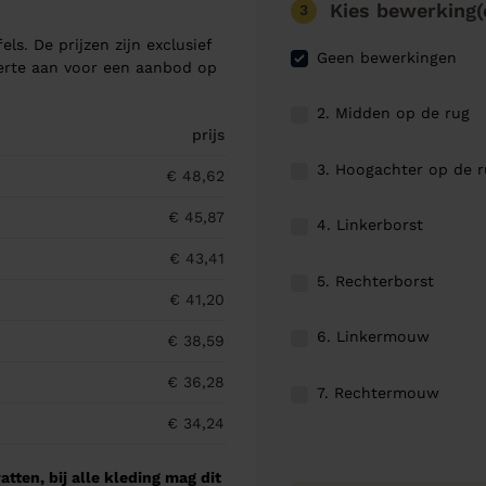
Kies bewerking(
3
els. De prijzen zijn exclusief
Geen bewerkingen
ferte aan voor een aanbod op
2. Midden op de rug
prijs
3. Hoogachter op de 
€ 48,62
€ 45,87
4. Linkerborst
€ 43,41
5. Rechterborst
€ 41,20
6. Linkermouw
€ 38,59
€ 36,28
7. Rechtermouw
€ 34,24
tten, bij alle kleding mag dit