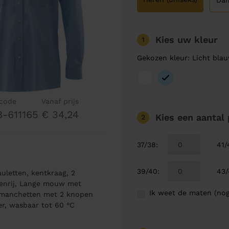
Da
Kies uw kleur
1
Gekozen kleur: Licht blau
lcode
Vanaf prijs
8-611165
€ 34,24
Kies een aantal
2
37/38
:
41/
39/40
:
43
uletten, kentkraag, 2
penrij, Lange mouw met
Ik weet de maten (nog
e manchetten met 2 knopen
er, wasbaar tot 60 °C