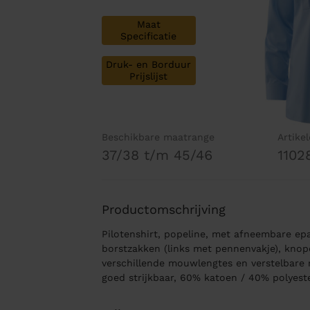
Maat
Specificatie
Druk- en Borduur
Prijslijst
Beschikbare maatrange
Artike
37/38 t/m 45/46
1102
Productomschrijving
Pilotenshirt, popeline, met afneembare epa
borstzakken (links met pennenvakje), kno
verschillende mouwlengtes en verstelbar
goed strijkbaar, 60% katoen / 40% polyest