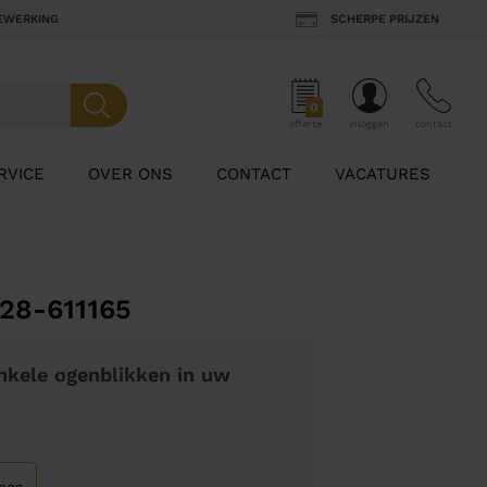
BEWERKING
SCHERPE PRIJZEN
0
offerte
inloggen
contact
RVICE
OVER ONS
CONTACT
VACATURES
28-611165
nkele ogenblikken in uw