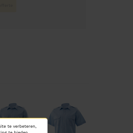
fferte
te te verbeteren,
ing te bieden.