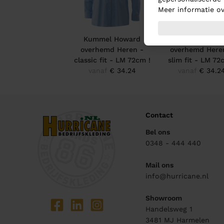
Meer informatie ov
Kummel Howard
Kummel Howa
overhemd Heren -
overhemd Here
classic fit - LM 72cm !
slim fit - LM 72
vanaf
€ 34.24
vanaf
€ 34.2
Contact
Bel ons
0348 - 444 440
Mail ons
info@hurricane.nl
Showroom
Handelsweg 1
3481 MJ
Harmelen