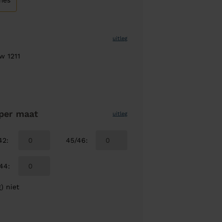
mes
uitleg
w 1211
per maat
uitleg
42
:
45/46
:
/44
:
) niet