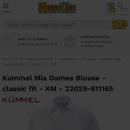
0
menu
offerte
contact
SCHERPE PRIJZEN
SNELLE LEVERING
Inclusief aantrekkelijke
Snelle levering voor NL & BE
staffelkortingen
Hurricane.nl
>
Bedrijfskleding
>
Overhemden - Blouses
>
Kummel Mia
Dames Blouse - classic fit - KM
Kummel Mia Dames Blouse -
classic fit - KM - 22029-611165