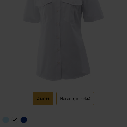
Dames
Heren (uniseks)