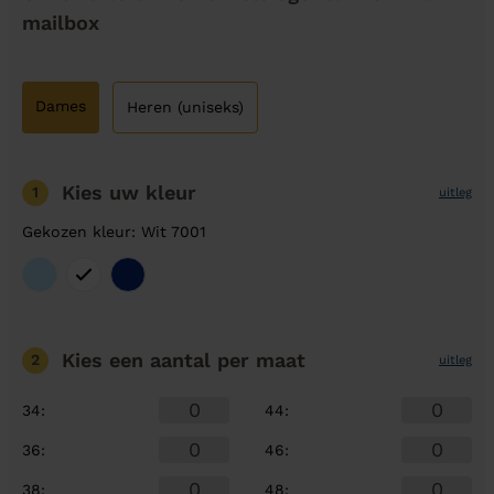
mailbox
Dames
Heren (uniseks)
Kies uw kleur
1
uitleg
Gekozen kleur: Wit 7001
Kies een aantal
per maat
2
uitleg
34
:
44
:
36
:
46
:
38
:
48
: