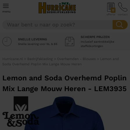
0
menu
offerte
contact
SCHERPE PRIJZEN
SNELLE LEVERING
Inclusief aantrekkelijke
Snelle levering voor NL & BE
staffelkortingen
Hurricane.nl
>
Bedrijfskleding
>
Overhemden - Blouses
>
Lemon and
Soda Overhemd Poplin Mix Lange Mouw Heren
Lemon and Soda Overhemd Poplin
Mix Lange Mouw Heren - LEM3935