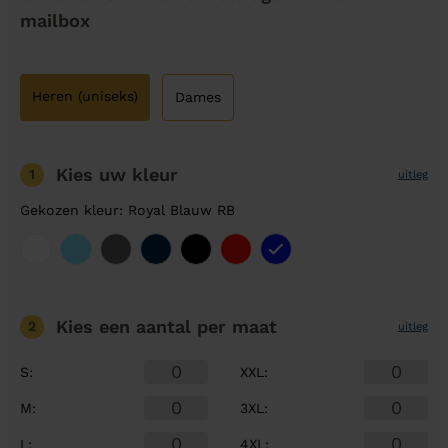
mailbox
Heren (uniseks)
Dames
Kies uw kleur
1
uitleg
Gekozen kleur: Royal Blauw RB
Kies een aantal
per maat
2
uitleg
S
:
XXL
:
M
:
3XL
:
L
:
4XL
: