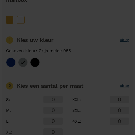
Kies uw kleur
1
uitleg
Gekozen kleur: Grijs melee 955
Kies een aantal
per maat
2
uitleg
S
:
XXL
:
M
:
3XL
:
L
:
4XL
:
XL
: