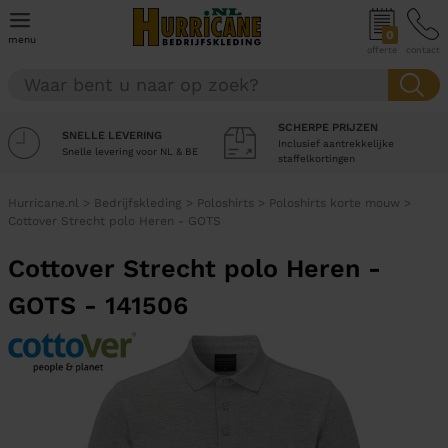
0
menu
offerte
contact
SCHERPE PRIJZEN
SNELLE LEVERING
Inclusief aantrekkelijke
Snelle levering voor NL & BE
staffelkortingen
Hurricane.nl
>
Bedrijfskleding
>
Poloshirts
>
Poloshirts korte mouw
>
Cottover Strecht polo Heren - GOTS
Cottover Strecht polo Heren -
GOTS - 141506