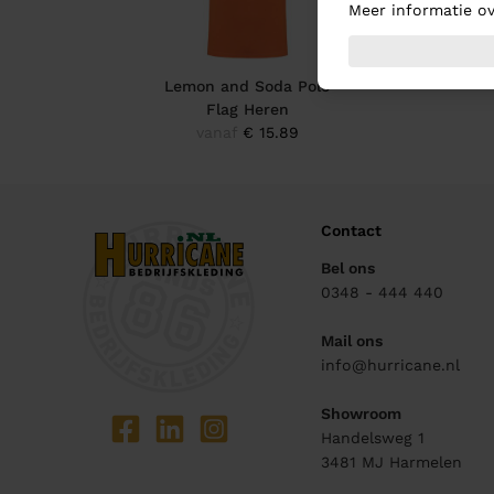
Meer informatie ov
Lemon and Soda Polo
Flag Heren
vanaf
€ 15.89
Contact
Bel ons
0348 - 444 440
Mail ons
info@hurricane.nl
Showroom
Handelsweg 1
3481 MJ
Harmelen