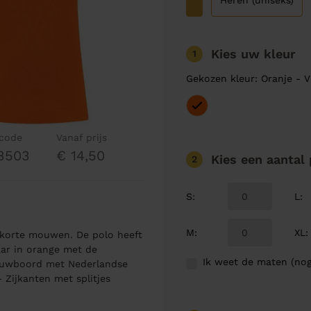
Heren (uniseks)
Kies uw kleur
1
Gekozen kleur: Oranje - V
lcode
Vanaf prijs
3503
€ 14,50
Kies een aantal
2
S
:
L
:
M
:
XL
:
korte mouwen. De polo heeft
aar in orange met de
Ik weet de maten (nog
ouwboord met Nederlandse
 Zijkanten met splitjes