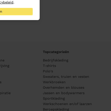
cybeleid
.
an
Topcategorieën
ane
Bedrijfskleding
ijving
T-shirts
Polo's
Sweaters, truien en vesten
s
Werkbroeken
Overhemden en blouses
piratie
Jassen en bodywarmers
Sportkleding
Werkschoenen en/of laarzen
Beroepskleding