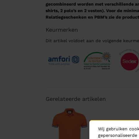
gecombineerd worden met verschillende arti
shirts, 2 polo’s en 2 vesten). Voor de mini
Relatiegeschenken en PBM’s zie de product
Keurmerken
Dit artikel voldoet aan de volgende keurme
Gerelateerde artikelen
Wij gebruiken cook
gepersonaliseerde 