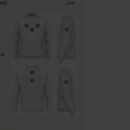
en)
uitleg
rug