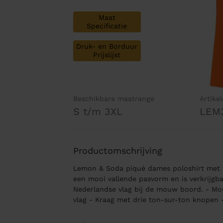
Maat
Specificatie
Druk- en Borduur
Prijslijst
Beschikbare maatrange
Artike
S t/m 3XL
LEM
Productomschrijving
Lemon & Soda piqué dames poloshirt met 
een mooi vallende pasvorm en is verkrijgb
Nederlandse vlag bij de mouw boord. - M
vlag - Kraag met drie ton-sur-ton knopen -