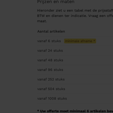
Prijzen en maten
Hieronder ziet u een tabel met de prijsstaff
BTW en dienen ter indicatie. Vraag een of
maat.
Aantal artikelen
vanaf 6
stuks
minimale afname
*
vanaf 24
stuks
vanaf 48
stuks
vanaf 96
stuks
vanaf 252
stuks
vanaf 504
stuks
vanaf 1008
stuks
* Uw offerte moet minimaal 6 artikelen beva