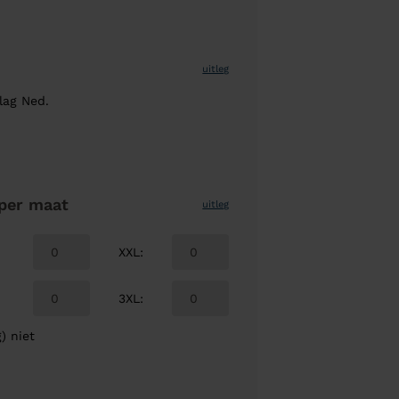
uitleg
lag Ned.
per maat
uitleg
XXL
:
3XL
:
) niet