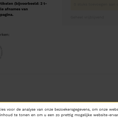
kelen (bijvoorbeeld: 2 t-
0 stuks toevoegen aan o
male afnames van
pagina.
Geheel vrijblijvend
rken:
ies voor de analyse van onze bezoekersgegevens, om onze websi
inhoud te tonen en om u een zo prettig mogelijke website-ervar