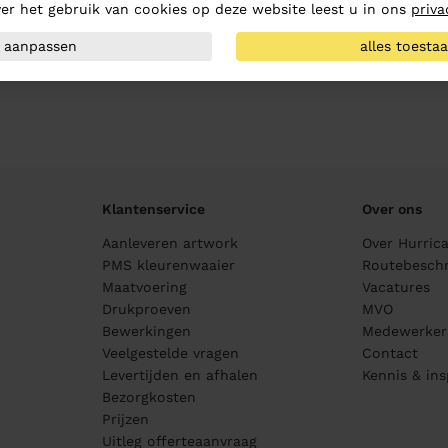
er het gebruik van cookies op deze website leest u in ons
priva
aanpassen
alles toesta
Klantenservice
Over ons
Aanleveren artwork
Over Hurric
PMS kleurenwaaier
Routebeschr
Maatvoering
Vacatures
Drukproeven
MVO
Bewerkingen
Medewerker
Veelgestelde vragen
Contact
Levertijden en afhalen
Kennis & ins
Bezorgkosten
Prijzen
Uitleg offerteaanvraag